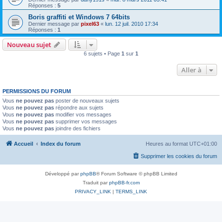
Réponses :
5
Boris graffiti et Windows 7 64bits
Dernier message par
pixel63
«
lun. 12 juil. 2010 17:34
Réponses :
1
Nouveau sujet
6 sujets • Page
1
sur
1
Aller à
PERMISSIONS DU FORUM
Vous
ne pouvez pas
poster de nouveaux sujets
Vous
ne pouvez pas
répondre aux sujets
Vous
ne pouvez pas
modifier vos messages
Vous
ne pouvez pas
supprimer vos messages
Vous
ne pouvez pas
joindre des fichiers
Accueil
Index du forum
Heures au format
UTC+01:00
Supprimer les cookies du forum
Développé par
phpBB
® Forum Software © phpBB Limited
Traduit par
phpBB-fr.com
PRIVACY_LINK
|
TERMS_LINK