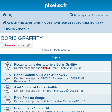
pixel63.fr
FAQ
M’enregistrer
Connexion
Accueil
Index du forum
QUESTIONS SUR LES TUTORIELS BORIS FX
BORIS GRAFFITY
BORIS GRAFFITY
Nouveau sujet
6 sujets • Page
1
sur
1
Sujets
Récapitulatifs des tutoriels Boris Graffity
Dernier message par
pixel63
«
mer. 6 août 2008 16:30
Boris Graffitti 5.2.4.2 et Windows 7
Dernier message par
SPATACUS
«
mer. 1 oct. 2014 22:09
Réponses :
1
Avid Studio et Boris Graffiti
Dernier message par
FanFree
«
mer. 20 août 2014 17:35
Problème au titrage
Dernier message par
SPATACUS
«
dim. 27 mars 2011 16:16
Graffiti dans Studio 14
Dernier message par
dany191s
«
mar. 8 mars 2011 03:41