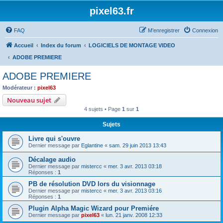
pixel63.fr
FAQ
M’enregistrer
Connexion
Accueil
Index du forum
LOGICIELS DE MONTAGE VIDEO
ADOBE PREMIERE
ADOBE PREMIERE
Modérateur :
pixel63
Nouveau sujet
4 sujets • Page
1
sur
1
Sujets
Livre qui s'ouvre
Dernier message par
Eglantine
«
sam. 29 juin 2013 13:43
Décalage audio
Dernier message par
mistercc
«
mer. 3 avr. 2013 03:18
Réponses :
1
PB de résolution DVD lors du visionnage
Dernier message par
mistercc
«
mer. 3 avr. 2013 03:16
Réponses :
1
Plugin Alpha Magic Wizard pour Premiére
Dernier message par
pixel63
«
lun. 21 janv. 2008 12:33