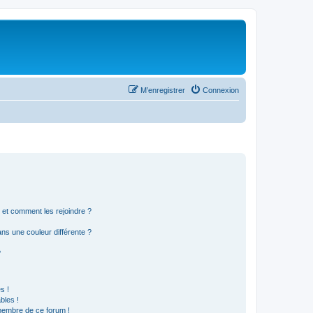
M’enregistrer
Connexion
s et comment les rejoindre ?
s une couleur différente ?
?
s !
bles !
 membre de ce forum !