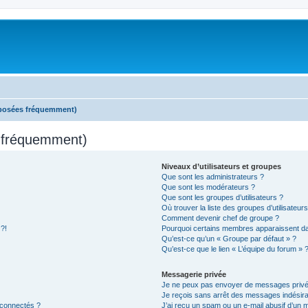
 posées fréquemment)
s fréquemment)
Niveaux d’utilisateurs et groupes
Que sont les administrateurs ?
Que sont les modérateurs ?
Que sont les groupes d’utilisateurs ?
Où trouver la liste des groupes d’utilisateur
Comment devenir chef de groupe ?
 ?!
Pourquoi certains membres apparaissent dan
Qu’est-ce qu’un « Groupe par défaut » ?
Qu’est-ce que le lien « L’équipe du forum » 
Messagerie privée
Je ne peux pas envoyer de messages privé
Je reçois sans arrêt des messages indésira
 connectés ?
J’ai reçu un spam ou un e-mail abusif d’un