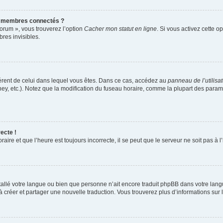
s membres connectés ?
forum », vous trouverez l’option
Cacher mon statut en ligne
. Si vous activez cette o
es invisibles.
ifférent de celui dans lequel vous êtes. Dans ce cas, accédez au
panneau de l’utilisa
ney, etc.). Notez que la modification du fuseau horaire, comme la plupart des para
ecte !
aire et que l’heure est toujours incorrecte, il se peut que le serveur ne soit pas à
installé votre langue ou bien que personne n’ait encore traduit phpBB dans votre l
s à créer et partager une nouvelle traduction. Vous trouverez plus d’informations sur l