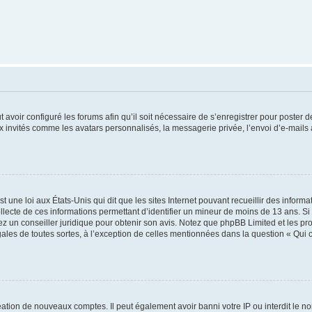
t avoir configuré les forums afin qu’il soit nécessaire de s’enregistrer pour poster
x invités comme les avatars personnalisés, la messagerie privée, l’envoi d’e-mails
t une loi aux États-Unis qui dit que les sites Internet pouvant recueillir des infor
ollecte de ces informations permettant d’identifier un mineur de moins de 13 ans. S
tez un conseiller juridique pour obtenir son avis. Notez que phpBB Limited et les pr
gales de toutes sortes, à l’exception de celles mentionnées dans la question « Qui
réation de nouveaux comptes. Il peut également avoir banni votre IP ou interdit le no