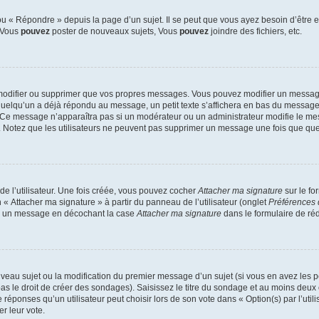
 « Répondre » depuis la page d’un sujet. Il se peut que vous ayez besoin d’être e
: Vous
pouvez
poster de nouveaux sujets, Vous
pouvez
joindre des fichiers, etc.
modifier ou supprimer que vos propres messages. Vous pouvez modifier un message
lqu’un a déjà répondu au message, un petit texte s’affichera en bas du message ind
n. Ce message n’apparaîtra pas si un modérateur ou un administrateur modifie le mes
ive. Notez que les utilisateurs ne peuvent pas supprimer un message une fois que qu
e l’utilisateur. Une fois créée, vous pouvez cocher
Attacher ma signature
sur le fo
 « Attacher ma signature » à partir du panneau de l’utilisateur (onglet
Préférences 
 à un message en décochant la case
Attacher ma signature
dans le formulaire de ré
ouveau sujet ou la modification du premier message d’un sujet (si vous en avez les p
 le droit de créer des sondages). Saisissez le titre du sondage et au moins deux o
onses qu’un utilisateur peut choisir lors de son vote dans « Option(s) par l’utilis
er leur vote.