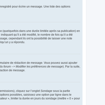
nregistré pour écrire un message. Une liste des options
 (quelquefois dans une durée limitée après sa publication) en
iquant qu’il a été modifié, le nombre de fois qu’il a été
sage, cependant ils ont la possibilité de laisser une note
elqu’un y a répondu.
rmulaire de rédaction de message. Vous pouvez aussi ajouter
du forum --> Modifier les préférences de message
). Par la suite,
daction de message.
ermissions), cliquez sur l’onglet
Sondage
sous la partie
ptions possibles, saisissez une option par ligne dans le
ateur », limiter la durée en jours du sondage (mettre « 0 » pour