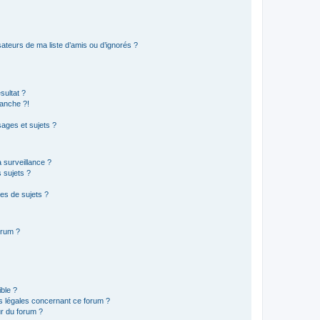
ateurs de ma liste d’amis ou d’ignorés ?
sultat ?
anche ?!
ages et sujets ?
a surveillance ?
 sujets ?
es de sujets ?
orum ?
ible ?
ns légales concernant ce forum ?
r du forum ?