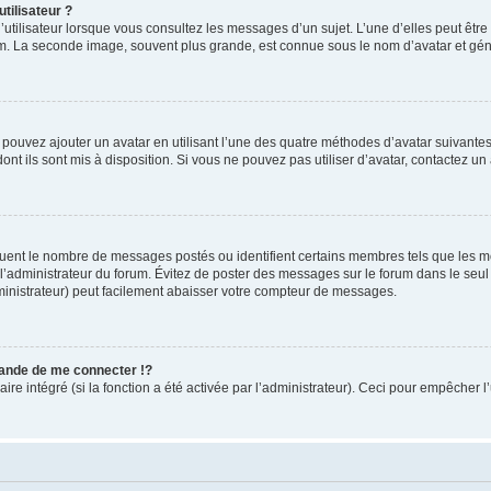
tilisateur ?
utilisateur lorsque vous consultez les messages d’un sujet. L’une d’elles peut êtr
rum. La seconde image, souvent plus grande, est connue sous le nom d’avatar et 
s pouvez ajouter un avatar en utilisant l’une des quatre méthodes d’avatar suivantes 
ont ils sont mis à disposition. Si vous ne pouvez pas utiliser d’avatar, contactez un
iquent le nombre de messages postés ou identifient certains membres tels que les 
ar l’administrateur du forum. Évitez de poster des messages sur le forum dans le seu
ministrateur) peut facilement abaisser votre compteur de messages.
nde de me connecter !?
 intégré (si la fonction a été activée par l’administrateur). Ceci pour empêcher l’uti