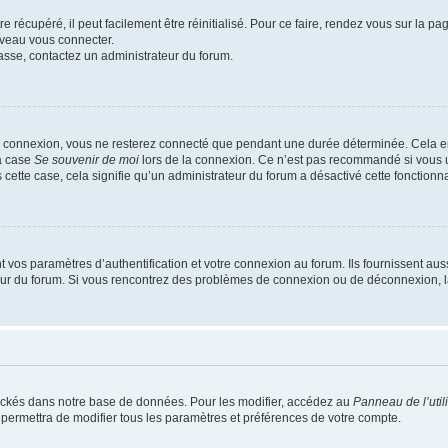
 récupéré, il peut facilement être réinitialisé. Pour ce faire, rendez vous sur la p
uveau vous connecter.
passe, contactez un administrateur du forum.
e connexion, vous ne resterez connecté que pendant une durée déterminée. Cela em
la case
Se souvenir de moi
lors de la connexion. Ce n’est pas recommandé si vous u
s cette case, cela signifie qu’un administrateur du forum a désactivé cette fonctionna
os paramètres d’authentification et votre connexion au forum. Ils fournissent aussi
teur du forum. Si vous rencontrez des problèmes de connexion ou de déconnexion, l
ockés dans notre base de données. Pour les modifier, accédez au
Panneau de l’util
 permettra de modifier tous les paramètres et préférences de votre compte.