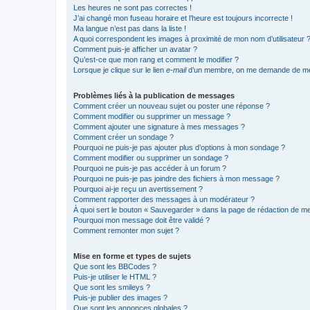
Les heures ne sont pas correctes !
J’ai changé mon fuseau horaire et l’heure est toujours incorrecte !
Ma langue n’est pas dans la liste !
A quoi correspondent les images à proximité de mon nom d’utilisateur 
Comment puis-je afficher un avatar ?
Qu’est-ce que mon rang et comment le modifier ?
Lorsque je clique sur le lien
e-mail
d’un membre, on me demande de me
Problèmes liés à la publication de messages
Comment créer un nouveau sujet ou poster une réponse ?
Comment modifier ou supprimer un message ?
Comment ajouter une signature à mes messages ?
Comment créer un sondage ?
Pourquoi ne puis-je pas ajouter plus d’options à mon sondage ?
Comment modifier ou supprimer un sondage ?
Pourquoi ne puis-je pas accéder à un forum ?
Pourquoi ne puis-je pas joindre des fichiers à mon message ?
Pourquoi ai-je reçu un avertissement ?
Comment rapporter des messages à un modérateur ?
À quoi sert le bouton « Sauvegarder » dans la page de rédaction de 
Pourquoi mon message doit être validé ?
Comment remonter mon sujet ?
Mise en forme et types de sujets
Que sont les BBCodes ?
Puis-je utiliser le HTML ?
Que sont les smileys ?
Puis-je publier des images ?
Que sont les annonces globales ?