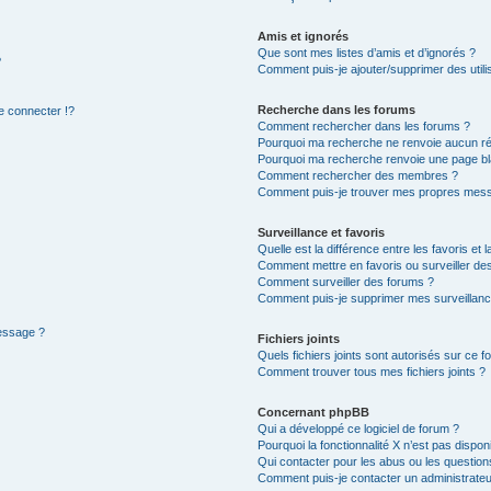
Amis et ignorés
Que sont mes listes d’amis et d’ignorés ?
?
Comment puis-je ajouter/supprimer des utilis
Recherche dans les forums
 connecter !?
Comment rechercher dans les forums ?
Pourquoi ma recherche ne renvoie aucun ré
Pourquoi ma recherche renvoie une page bl
Comment rechercher des membres ?
Comment puis-je trouver mes propres mess
Surveillance et favoris
Quelle est la différence entre les favoris et l
Comment mettre en favoris ou surveiller des
Comment surveiller des forums ?
Comment puis-je supprimer mes surveillanc
message ?
Fichiers joints
Quels fichiers joints sont autorisés sur ce f
Comment trouver tous mes fichiers joints ?
Concernant phpBB
Qui a développé ce logiciel de forum ?
Pourquoi la fonctionnalité X n’est pas dispon
Qui contacter pour les abus ou les questio
Comment puis-je contacter un administrateu