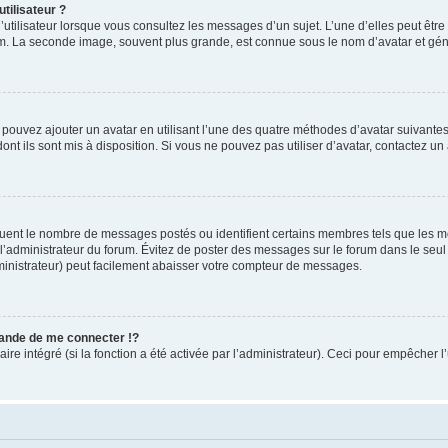
tilisateur ?
utilisateur lorsque vous consultez les messages d’un sujet. L’une d’elles peut êtr
rum. La seconde image, souvent plus grande, est connue sous le nom d’avatar et 
s pouvez ajouter un avatar en utilisant l’une des quatre méthodes d’avatar suivantes 
ont ils sont mis à disposition. Si vous ne pouvez pas utiliser d’avatar, contactez un
iquent le nombre de messages postés ou identifient certains membres tels que les 
ar l’administrateur du forum. Évitez de poster des messages sur le forum dans le seu
ministrateur) peut facilement abaisser votre compteur de messages.
nde de me connecter !?
 intégré (si la fonction a été activée par l’administrateur). Ceci pour empêcher l’uti