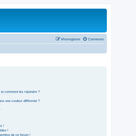
M’enregistrer
Connexion
s et comment les rejoindre ?
s une couleur différente ?
?
s !
bles !
 membre de ce forum !