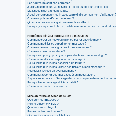
Les heures ne sont pas correctes !
J’ai changé mon fuseau horaire et l’heure est toujours incorrecte !
Ma langue n’est pas dans la liste !
A quoi correspondent les images à proximité de mon nom d’utilisateur 
Comment puis-je afficher un avatar ?
Qu’est-ce que mon rang et comment le modifier ?
Lorsque je clique sur le lien
e-mail
d’un membre, on me demande de me
Problèmes liés à la publication de messages
Comment créer un nouveau sujet ou poster une réponse ?
Comment modifier ou supprimer un message ?
Comment ajouter une signature à mes messages ?
Comment créer un sondage ?
Pourquoi ne puis-je pas ajouter plus d’options à mon sondage ?
Comment modifier ou supprimer un sondage ?
Pourquoi ne puis-je pas accéder à un forum ?
Pourquoi ne puis-je pas joindre des fichiers à mon message ?
Pourquoi ai-je reçu un avertissement ?
Comment rapporter des messages à un modérateur ?
À quoi sert le bouton « Sauvegarder » dans la page de rédaction de 
Pourquoi mon message doit être validé ?
Comment remonter mon sujet ?
Mise en forme et types de sujets
Que sont les BBCodes ?
Puis-je utiliser le HTML ?
Que sont les smileys ?
Puis-je publier des images ?
Que sont les annonces globales ?