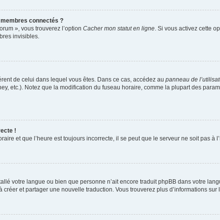
s membres connectés ?
forum », vous trouverez l’option
Cacher mon statut en ligne
. Si vous activez cette o
es invisibles.
ifférent de celui dans lequel vous êtes. Dans ce cas, accédez au
panneau de l’utilisa
ney, etc.). Notez que la modification du fuseau horaire, comme la plupart des para
ecte !
aire et que l’heure est toujours incorrecte, il se peut que le serveur ne soit pas à
installé votre langue ou bien que personne n’ait encore traduit phpBB dans votre l
s à créer et partager une nouvelle traduction. Vous trouverez plus d’informations sur l