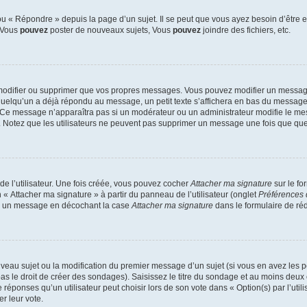
 « Répondre » depuis la page d’un sujet. Il se peut que vous ayez besoin d’être e
: Vous
pouvez
poster de nouveaux sujets, Vous
pouvez
joindre des fichiers, etc.
modifier ou supprimer que vos propres messages. Vous pouvez modifier un message
lqu’un a déjà répondu au message, un petit texte s’affichera en bas du message ind
n. Ce message n’apparaîtra pas si un modérateur ou un administrateur modifie le mes
ive. Notez que les utilisateurs ne peuvent pas supprimer un message une fois que qu
e l’utilisateur. Une fois créée, vous pouvez cocher
Attacher ma signature
sur le fo
 « Attacher ma signature » à partir du panneau de l’utilisateur (onglet
Préférences 
 à un message en décochant la case
Attacher ma signature
dans le formulaire de ré
ouveau sujet ou la modification du premier message d’un sujet (si vous en avez les p
 le droit de créer des sondages). Saisissez le titre du sondage et au moins deux o
onses qu’un utilisateur peut choisir lors de son vote dans « Option(s) par l’utilis
er leur vote.