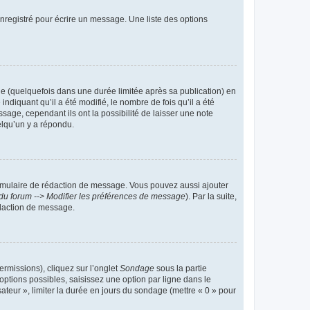
nregistré pour écrire un message. Une liste des options
 (quelquefois dans une durée limitée après sa publication) en
iquant qu’il a été modifié, le nombre de fois qu’il a été
sage, cependant ils ont la possibilité de laisser une note
elqu’un y a répondu.
rmulaire de rédaction de message. Vous pouvez aussi ajouter
du forum --> Modifier les préférences de message
). Par la suite,
daction de message.
ermissions), cliquez sur l’onglet
Sondage
sous la partie
ptions possibles, saisissez une option par ligne dans le
ateur », limiter la durée en jours du sondage (mettre « 0 » pour