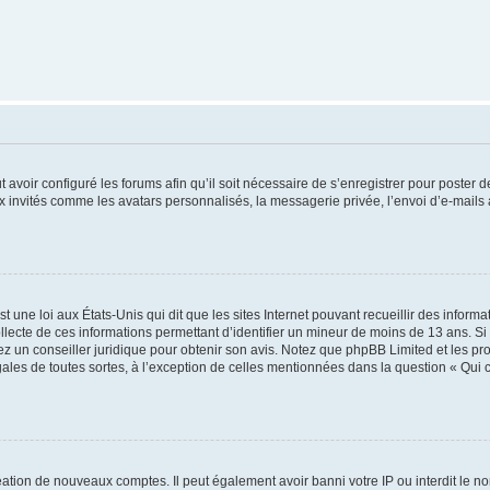
t avoir configuré les forums afin qu’il soit nécessaire de s’enregistrer pour poster
x invités comme les avatars personnalisés, la messagerie privée, l’envoi d’e-mails
t une loi aux États-Unis qui dit que les sites Internet pouvant recueillir des infor
ollecte de ces informations permettant d’identifier un mineur de moins de 13 ans. S
tez un conseiller juridique pour obtenir son avis. Notez que phpBB Limited et les pr
gales de toutes sortes, à l’exception de celles mentionnées dans la question « Qui
réation de nouveaux comptes. Il peut également avoir banni votre IP ou interdit le no