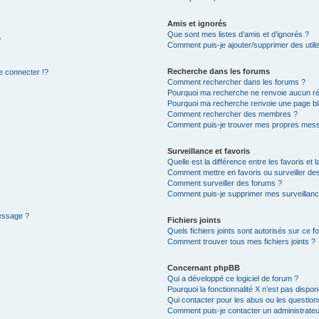
Amis et ignorés
Que sont mes listes d’amis et d’ignorés ?
?
Comment puis-je ajouter/supprimer des utilis
Recherche dans les forums
 connecter !?
Comment rechercher dans les forums ?
Pourquoi ma recherche ne renvoie aucun ré
Pourquoi ma recherche renvoie une page bl
Comment rechercher des membres ?
Comment puis-je trouver mes propres mess
Surveillance et favoris
Quelle est la différence entre les favoris et l
Comment mettre en favoris ou surveiller des
Comment surveiller des forums ?
Comment puis-je supprimer mes surveillanc
message ?
Fichiers joints
Quels fichiers joints sont autorisés sur ce f
Comment trouver tous mes fichiers joints ?
Concernant phpBB
Qui a développé ce logiciel de forum ?
Pourquoi la fonctionnalité X n’est pas dispon
Qui contacter pour les abus ou les questio
Comment puis-je contacter un administrateu