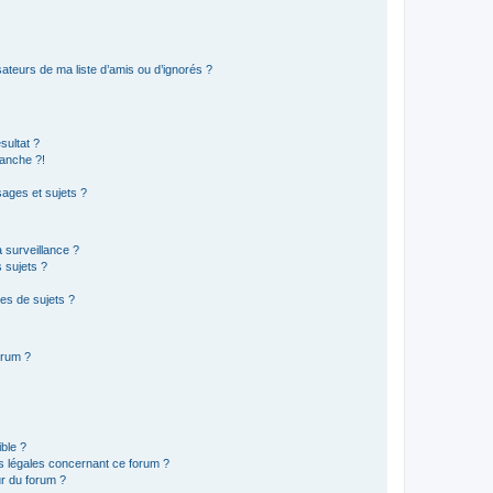
ateurs de ma liste d’amis ou d’ignorés ?
sultat ?
anche ?!
ages et sujets ?
a surveillance ?
 sujets ?
es de sujets ?
orum ?
ible ?
ns légales concernant ce forum ?
r du forum ?