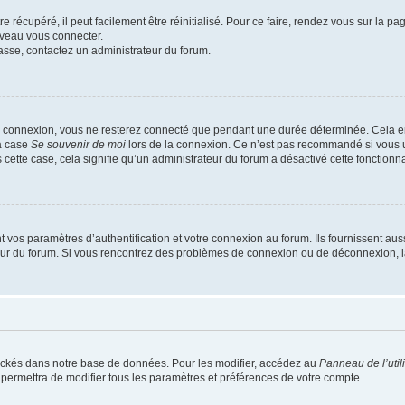
 récupéré, il peut facilement être réinitialisé. Pour ce faire, rendez vous sur la p
uveau vous connecter.
passe, contactez un administrateur du forum.
e connexion, vous ne resterez connecté que pendant une durée déterminée. Cela em
la case
Se souvenir de moi
lors de la connexion. Ce n’est pas recommandé si vous u
s cette case, cela signifie qu’un administrateur du forum a désactivé cette fonctionna
os paramètres d’authentification et votre connexion au forum. Ils fournissent aussi
teur du forum. Si vous rencontrez des problèmes de connexion ou de déconnexion, l
ockés dans notre base de données. Pour les modifier, accédez au
Panneau de l’util
 permettra de modifier tous les paramètres et préférences de votre compte.