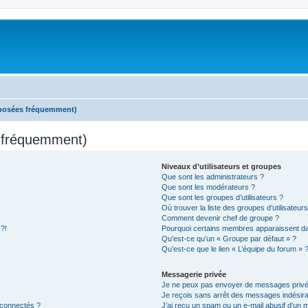
 posées fréquemment)
s fréquemment)
Niveaux d’utilisateurs et groupes
Que sont les administrateurs ?
Que sont les modérateurs ?
Que sont les groupes d’utilisateurs ?
Où trouver la liste des groupes d’utilisateur
Comment devenir chef de groupe ?
 ?!
Pourquoi certains membres apparaissent dan
Qu’est-ce qu’un « Groupe par défaut » ?
Qu’est-ce que le lien « L’équipe du forum » 
Messagerie privée
Je ne peux pas envoyer de messages privé
Je reçois sans arrêt des messages indésira
 connectés ?
J’ai reçu un spam ou un e-mail abusif d’un