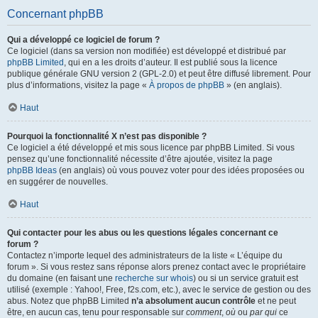
Concernant phpBB
Qui a développé ce logiciel de forum ?
Ce logiciel (dans sa version non modifiée) est développé et distribué par
phpBB Limited
, qui en a les droits d’auteur. Il est publié sous la licence
publique générale GNU version 2 (GPL-2.0) et peut être diffusé librement. Pour
plus d’informations, visitez la page «
À propos de phpBB
» (en anglais).
Haut
Pourquoi la fonctionnalité X n’est pas disponible ?
Ce logiciel a été développé et mis sous licence par phpBB Limited. Si vous
pensez qu’une fonctionnalité nécessite d’être ajoutée, visitez la page
phpBB Ideas
(en anglais) où vous pouvez voter pour des idées proposées ou
en suggérer de nouvelles.
Haut
Qui contacter pour les abus ou les questions légales concernant ce
forum ?
Contactez n’importe lequel des administrateurs de la liste « L’équipe du
forum ». Si vous restez sans réponse alors prenez contact avec le propriétaire
du domaine (en faisant une
recherche sur whois
) ou si un service gratuit est
utilisé (exemple : Yahoo!, Free, f2s.com, etc.), avec le service de gestion ou des
abus. Notez que phpBB Limited
n’a absolument aucun contrôle
et ne peut
être, en aucun cas, tenu pour responsable sur
comment
,
où
ou
par qui
ce