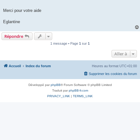
Merci pour votre aide
Eglantine
Répondre
1 message • Page
1
sur
1
Aller à
Accueil
Index du forum
Heures au format
UTC+01:00
Supprimer les cookies du forum
Développé par
phpBB
® Forum Software © phpBB Limited
Traduit par
phpBB-fr.com
PRIVACY_LINK
|
TERMS_LINK