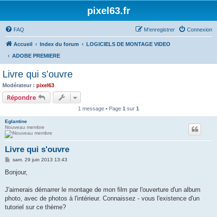
pixel63.fr
FAQ
M’enregistrer
Connexion
Accueil
Index du forum
LOGICIELS DE MONTAGE VIDEO
ADOBE PREMIERE
Livre qui s'ouvre
Modérateur :
pixel63
Répondre
1 message • Page
1
sur
1
Eglantine
Nouveau membre
Livre qui s'ouvre
M
sam. 29 juin 2013 13:43
e
s
Bonjour,
s
a
g
J'aimerais démarrer le montage de mon film par l'ouverture d'un album
e
photo, avec de photos à l'intérieur. Connaissez - vous l'existence d'un
tutoriel sur ce thème?