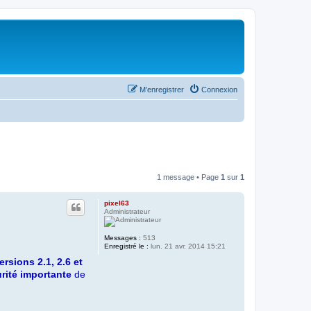
M’enregistrer
Connexion
1 message • Page
1
sur
1
pixel63
Administrateur
Messages :
513
Enregistré le :
lun. 21 avr. 2014 15:21
ersions 2.1, 2.6 et
rité importante
de