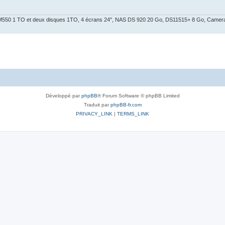
ial M550 1 TO et deux disques 1TO, 4 écrans 24", NAS DS 920 20 Go, DS11515+ 8 Go, Ca
Développé par
phpBB
® Forum Software © phpBB Limited
Traduit par
phpBB-fr.com
PRIVACY_LINK
|
TERMS_LINK