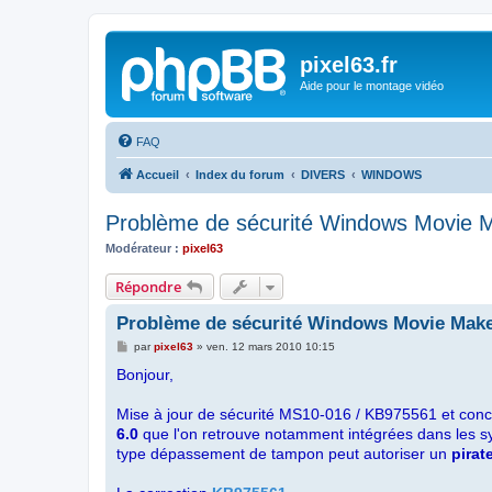
pixel63.fr
Aide pour le montage vidéo
FAQ
Accueil
Index du forum
DIVERS
WINDOWS
Problème de sécurité Windows Movie 
Modérateur :
pixel63
Répondre
Problème de sécurité Windows Movie Mak
M
par
pixel63
»
ven. 12 mars 2010 10:15
e
Bonjour,
s
s
a
Mise à jour de sécurité MS10-016 / KB975561 et conce
g
e
6.0
que l'on retrouve notamment intégrées dans les s
type dépassement de tampon peut autoriser un
pirate