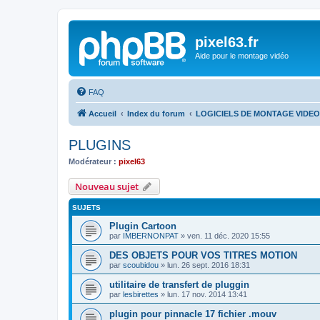
pixel63.fr
Aide pour le montage vidéo
FAQ
Accueil
Index du forum
LOGICIELS DE MONTAGE VIDEO
PLUGINS
Modérateur :
pixel63
Nouveau sujet
SUJETS
Plugin Cartoon
par
IMBERNONPAT
»
ven. 11 déc. 2020 15:55
DES OBJETS POUR VOS TITRES MOTION
par
scoubidou
»
lun. 26 sept. 2016 18:31
utilitaire de transfert de pluggin
par
lesbirettes
»
lun. 17 nov. 2014 13:41
plugin pour pinnacle 17 fichier .mouv