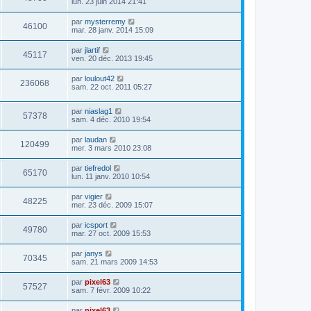
lun. 23 juin 2014 21:41
par
mysterremy
46100
mar. 28 janv. 2014 15:09
par
jlartif
45117
ven. 20 déc. 2013 19:45
par
loulout42
236068
sam. 22 oct. 2011 05:27
par
niaslag1
57378
sam. 4 déc. 2010 19:54
par
laudan
120499
mer. 3 mars 2010 23:08
par
tiefredol
65170
lun. 11 janv. 2010 10:54
par
vigier
48225
mer. 23 déc. 2009 15:07
par
icsport
49780
mar. 27 oct. 2009 15:53
par
janys
70345
sam. 21 mars 2009 14:53
par
pixel63
57527
sam. 7 févr. 2009 10:22
par
pixel63