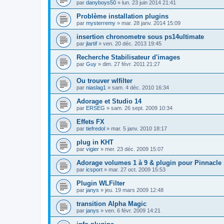
par
danyboys50
»
lun. 23 juin 2014 21:41
Problème installation plugins
par
mysterremy
»
mar. 28 janv. 2014 15:09
insertion chronometre sous ps14ultimate
par
jlartif
»
ven. 20 déc. 2013 19:45
Recherche Stabilisateur d'images
par
Guy
»
dim. 27 févr. 2011 21:27
Ou trouver wlfilter
par
niaslag1
»
sam. 4 déc. 2010 16:34
Adorage et Studio 14
par
ERSEG
»
sam. 26 sept. 2009 10:34
Effets FX
par
tiefredol
»
mar. 5 janv. 2010 18:17
plug in KHT
par
vigier
»
mer. 23 déc. 2009 15:07
Adorage volumes 1 à 9 & plugin pour Pinnacle 
par
icsport
»
mar. 27 oct. 2009 15:53
Plugin WLFilter
par
janys
»
jeu. 19 mars 2009 12:48
transition Alpha Magic
par
janys
»
ven. 6 févr. 2009 14:21