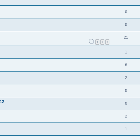
0
0
21
1
2
3
1
8
2
0
12
0
2
1