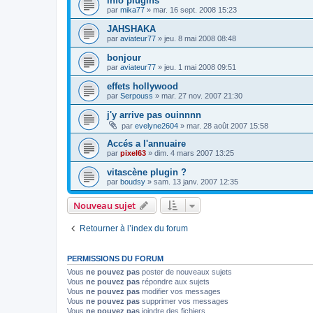
info plugins
par
mika77
»
mar. 16 sept. 2008 15:23
JAHSHAKA
par
aviateur77
»
jeu. 8 mai 2008 08:48
bonjour
par
aviateur77
»
jeu. 1 mai 2008 09:51
effets hollywood
par
Serpouss
»
mar. 27 nov. 2007 21:30
j'y arrive pas ouinnnn
par
evelyne2604
»
mar. 28 août 2007 15:58
Accés a l'annuaire
par
pixel63
»
dim. 4 mars 2007 13:25
vitascène plugin ?
par
boudsy
»
sam. 13 janv. 2007 12:35
Nouveau sujet
Retourner à l’index du forum
PERMISSIONS DU FORUM
Vous
ne pouvez pas
poster de nouveaux sujets
Vous
ne pouvez pas
répondre aux sujets
Vous
ne pouvez pas
modifier vos messages
Vous
ne pouvez pas
supprimer vos messages
Vous
ne pouvez pas
joindre des fichiers