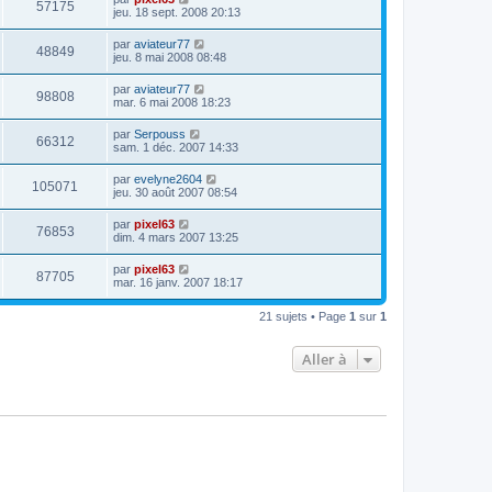
57175
jeu. 18 sept. 2008 20:13
par
aviateur77
48849
jeu. 8 mai 2008 08:48
par
aviateur77
98808
mar. 6 mai 2008 18:23
par
Serpouss
66312
sam. 1 déc. 2007 14:33
par
evelyne2604
105071
jeu. 30 août 2007 08:54
par
pixel63
76853
dim. 4 mars 2007 13:25
par
pixel63
87705
mar. 16 janv. 2007 18:17
21 sujets • Page
1
sur
1
Aller à