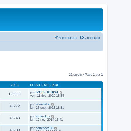
M’enregistrer
Connexion
21 sujets • Page
1
sur
1
VUES
DERNIER MESSAGE
par
IMBERNONPAT
129019
ven. 11 déc. 2020 15:55
par
scoubidou
49272
lun. 26 sept. 2016 18:31
par
lesbirettes
46743
lun. 17 nov. 2014 13:41
par
danyboys50
48780