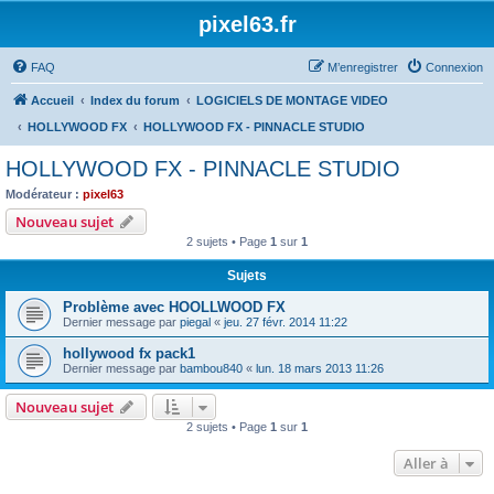
pixel63.fr
FAQ
M’enregistrer
Connexion
Accueil
Index du forum
LOGICIELS DE MONTAGE VIDEO
HOLLYWOOD FX
HOLLYWOOD FX - PINNACLE STUDIO
HOLLYWOOD FX - PINNACLE STUDIO
Modérateur :
pixel63
Nouveau sujet
2 sujets • Page
1
sur
1
Sujets
Problème avec HOOLLWOOD FX
Dernier message par
piegal
«
jeu. 27 févr. 2014 11:22
hollywood fx pack1
Dernier message par
bambou840
«
lun. 18 mars 2013 11:26
Nouveau sujet
2 sujets • Page
1
sur
1
Aller à