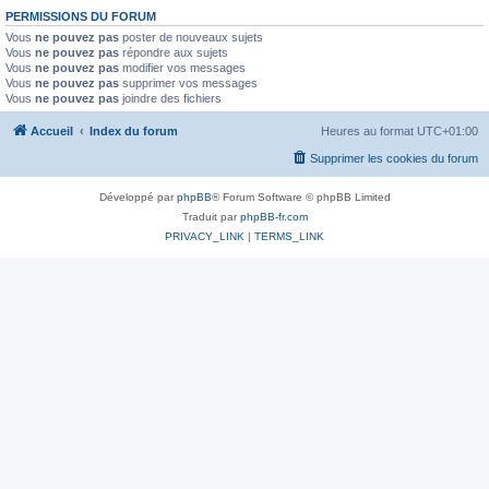
PERMISSIONS DU FORUM
Vous
ne pouvez pas
poster de nouveaux sujets
Vous
ne pouvez pas
répondre aux sujets
Vous
ne pouvez pas
modifier vos messages
Vous
ne pouvez pas
supprimer vos messages
Vous
ne pouvez pas
joindre des fichiers
Accueil
Index du forum
Heures au format
UTC+01:00
Supprimer les cookies du forum
Développé par
phpBB
® Forum Software © phpBB Limited
Traduit par
phpBB-fr.com
PRIVACY_LINK
|
TERMS_LINK