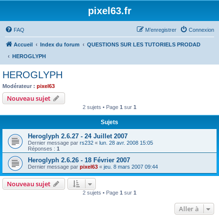
pixel63.fr
FAQ
M’enregistrer
Connexion
Accueil
Index du forum
QUESTIONS SUR LES TUTORIELS PRODAD
HEROGLYPH
HEROGLYPH
Modérateur :
pixel63
Nouveau sujet
2 sujets • Page
1
sur
1
Sujets
Heroglyph 2.6.27 - 24 Juillet 2007
Dernier message par
rs232
«
lun. 28 avr. 2008 15:05
Réponses :
1
Heroglyph 2.6.26 - 18 Février 2007
Dernier message par
pixel63
«
jeu. 8 mars 2007 09:44
Nouveau sujet
2 sujets • Page
1
sur
1
Aller à