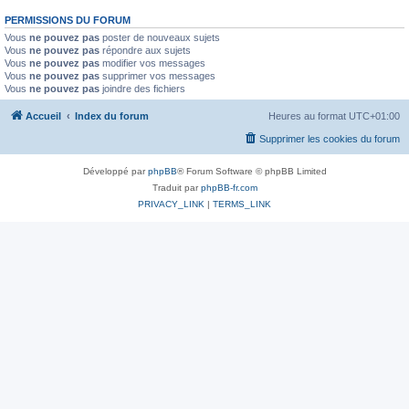
PERMISSIONS DU FORUM
Vous
ne pouvez pas
poster de nouveaux sujets
Vous
ne pouvez pas
répondre aux sujets
Vous
ne pouvez pas
modifier vos messages
Vous
ne pouvez pas
supprimer vos messages
Vous
ne pouvez pas
joindre des fichiers
Accueil
Index du forum
Heures au format
UTC+01:00
Supprimer les cookies du forum
Développé par
phpBB
® Forum Software © phpBB Limited
Traduit par
phpBB-fr.com
PRIVACY_LINK
|
TERMS_LINK