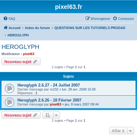
pixel63.fr
FAQ
M’enregistrer
Connexion
Accueil
Index du forum
QUESTIONS SUR LES TUTORIELS PRODAD
HEROGLYPH
HEROGLYPH
Modérateur :
pixel63
Nouveau sujet
2 sujets • Page
1
sur
1
Sujets
Heroglyph 2.6.27 - 24 Juillet 2007
Dernier message par
rs232
«
lun. 28 avr. 2008 15:05
Réponses :
1
Heroglyph 2.6.26 - 18 Février 2007
Dernier message par
pixel63
«
jeu. 8 mars 2007 09:44
Nouveau sujet
2 sujets • Page
1
sur
1
Aller à