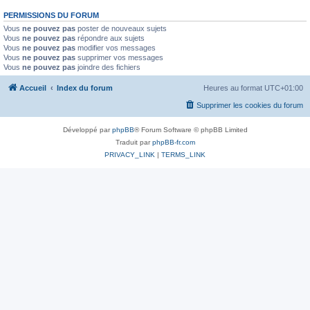
PERMISSIONS DU FORUM
Vous
ne pouvez pas
poster de nouveaux sujets
Vous
ne pouvez pas
répondre aux sujets
Vous
ne pouvez pas
modifier vos messages
Vous
ne pouvez pas
supprimer vos messages
Vous
ne pouvez pas
joindre des fichiers
Accueil
Index du forum
Heures au format
UTC+01:00
Supprimer les cookies du forum
Développé par
phpBB
® Forum Software © phpBB Limited
Traduit par
phpBB-fr.com
PRIVACY_LINK
|
TERMS_LINK