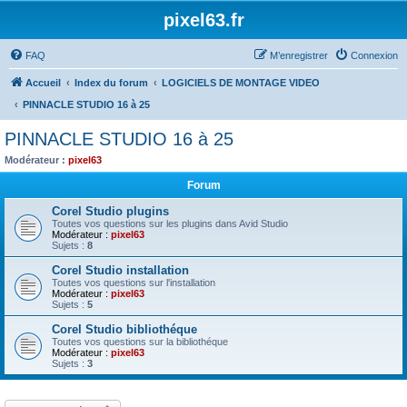
pixel63.fr
FAQ
M’enregistrer
Connexion
Accueil
Index du forum
LOGICIELS DE MONTAGE VIDEO
PINNACLE STUDIO 16 à 25
PINNACLE STUDIO 16 à 25
Modérateur :
pixel63
Forum
Corel Studio plugins
Toutes vos questions sur les plugins dans Avid Studio
Modérateur :
pixel63
Sujets :
8
Corel Studio installation
Toutes vos questions sur l'installation
Modérateur :
pixel63
Sujets :
5
Corel Studio bibliothéque
Toutes vos questions sur la bibliothéque
Modérateur :
pixel63
Sujets :
3