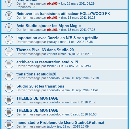
Dernier message par
pixel63
«
lun. 28 mars 2011 09:29
Réponses :
2
Retouver les transisions utilisateur HOLLYWOOD FX
Dernier message par
pixel63
«
dim. 13 mars 2011 10:23
Avid Studio ajouter les Alpha Magic
Dernier message par
pixel63
«
dim. 13 mars 2011 07:25
Importation avec Dazzle en N/B & son grésille
Dernier message par
jpsolay
«
mar. 11 oct. 2022 13:38
Thèmes Pixel 63 dans Studio 20
Dernier message par
vertolin
«
mer. 26 juil. 2017 10:19
archivage et restauration studio 19
Dernier message par
trichet
«
lun. 14 nov. 2016 23:44
transitions et studio20
Dernier message par
scoubidou
«
dim. 11 sept. 2016 12:18
Studio 20 et les transitions
Dernier message par
scoubidou
«
dim. 11 sept. 2016 11:41
THEMES DE MONTAGE
Dernier message par
scoubidou
«
jeu. 8 sept. 2016 11:06
THEMES DE MONTAGE
Dernier message par
scoubidou
«
jeu. 8 sept. 2016 10:53
menu studio Problème de Menu Studio19 ultimat
Dernier message par
taclo
«
jeu. 29 oct. 2015 18:09