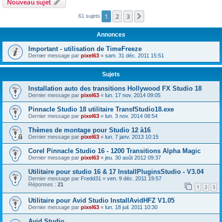
Nouveau sujet
1
2
3
Suivante
61 sujets
Annonces
Important - utilisation de TimeFreeze
Dernier message par
pixel63
«
sam. 31 déc. 2011 15:51
Sujets
Installation auto des transitions Hollywood FX Studio 18
Dernier message par
pixel63
«
lun. 17 nov. 2014 09:05
Pinnacle Studio 18 utilitaire TransfStudio18.exe
Dernier message par
pixel63
«
lun. 3 nov. 2014 08:54
Thèmes de montage pour Studio 12 à16
Dernier message par
pixel63
«
lun. 7 janv. 2013 10:15
Corel Pinnacle Studio 16 - 1200 Transitions Alpha Magic
Dernier message par
pixel63
«
jeu. 30 août 2012 09:37
Utilitaire pour studio 16 & 17 InstallPluginsStudio - V3.04
Dernier message par
Fredd31
«
ven. 9 déc. 2011 19:57
Réponses :
21
1
2
3
Utilitaire pour Avid Studio InstallAvidHFZ V1.05
Dernier message par
pixel63
«
lun. 18 juil. 2011 10:30
Avid Studio