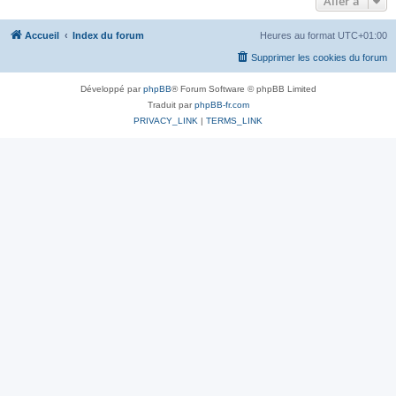
Aller à
Accueil
Index du forum
Heures au format
UTC+01:00
Supprimer les cookies du forum
Développé par
phpBB
® Forum Software © phpBB Limited
Traduit par
phpBB-fr.com
PRIVACY_LINK
|
TERMS_LINK