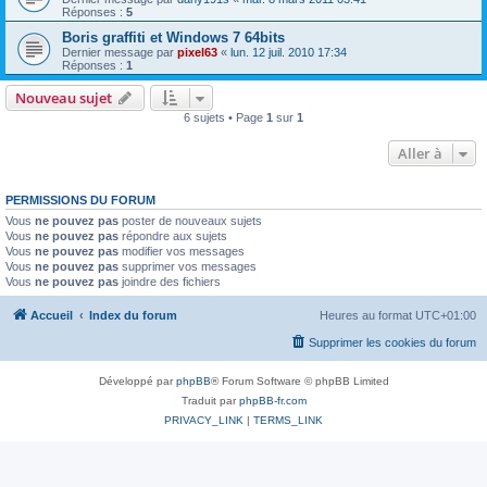
Réponses :
5
Boris graffiti et Windows 7 64bits
Dernier message par
pixel63
«
lun. 12 juil. 2010 17:34
Réponses :
1
Nouveau sujet
6 sujets • Page
1
sur
1
Aller à
PERMISSIONS DU FORUM
Vous
ne pouvez pas
poster de nouveaux sujets
Vous
ne pouvez pas
répondre aux sujets
Vous
ne pouvez pas
modifier vos messages
Vous
ne pouvez pas
supprimer vos messages
Vous
ne pouvez pas
joindre des fichiers
Accueil
Index du forum
Heures au format
UTC+01:00
Supprimer les cookies du forum
Développé par
phpBB
® Forum Software © phpBB Limited
Traduit par
phpBB-fr.com
PRIVACY_LINK
|
TERMS_LINK