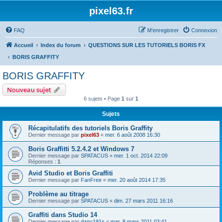
pixel63.fr
FAQ
M’enregistrer
Connexion
Accueil
Index du forum
QUESTIONS SUR LES TUTORIELS BORIS FX
BORIS GRAFFITY
BORIS GRAFFITY
Nouveau sujet
6 sujets • Page
1
sur
1
Sujets
Récapitulatifs des tutoriels Boris Graffity
Dernier message par
pixel63
«
mer. 6 août 2008 16:30
Boris Graffitti 5.2.4.2 et Windows 7
Dernier message par
SPATACUS
«
mer. 1 oct. 2014 22:09
Réponses :
1
Avid Studio et Boris Graffiti
Dernier message par
FanFree
«
mer. 20 août 2014 17:35
Problème au titrage
Dernier message par
SPATACUS
«
dim. 27 mars 2011 16:16
Graffiti dans Studio 14
Dernier message par
dany191s
«
mar. 8 mars 2011 03:41