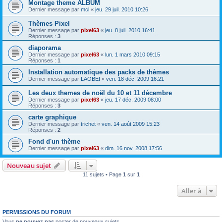
Montage theme ALBUM
Dernier message par
mcl
«
jeu. 29 juil. 2010 10:26
Thèmes Pixel
Dernier message par
pixel63
«
jeu. 8 juil. 2010 16:41
Réponses :
3
diaporama
Dernier message par
pixel63
«
lun. 1 mars 2010 09:15
Réponses :
1
Installation automatique des packs de thèmes
Dernier message par
LAOBEI
«
ven. 18 déc. 2009 16:21
Les deux themes de noël du 10 et 11 décembre
Dernier message par
pixel63
«
jeu. 17 déc. 2009 08:00
Réponses :
3
carte graphique
Dernier message par
trichet
«
ven. 14 août 2009 15:23
Réponses :
2
Fond d'un thème
Dernier message par
pixel63
«
dim. 16 nov. 2008 17:56
Nouveau sujet
11 sujets • Page
1
sur
1
Aller à
PERMISSIONS DU FORUM
Vous
ne pouvez pas
poster de nouveaux sujets