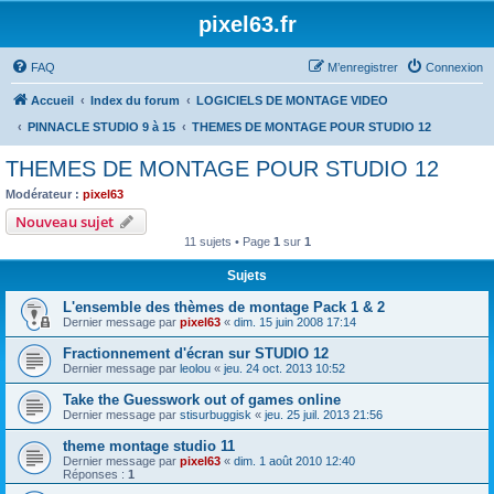
pixel63.fr
FAQ
M’enregistrer
Connexion
Accueil
Index du forum
LOGICIELS DE MONTAGE VIDEO
PINNACLE STUDIO 9 à 15
THEMES DE MONTAGE POUR STUDIO 12
THEMES DE MONTAGE POUR STUDIO 12
Modérateur :
pixel63
Nouveau sujet
11 sujets • Page
1
sur
1
Sujets
L'ensemble des thèmes de montage Pack 1 & 2
Dernier message par
pixel63
«
dim. 15 juin 2008 17:14
Fractionnement d'écran sur STUDIO 12
Dernier message par
leolou
«
jeu. 24 oct. 2013 10:52
Take the Guesswork out of games online
Dernier message par
stisurbuggisk
«
jeu. 25 juil. 2013 21:56
theme montage studio 11
Dernier message par
pixel63
«
dim. 1 août 2010 12:40
Réponses :
1