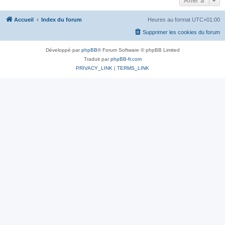
Aller à
Accueil
Index du forum
Heures au format
UTC+01:00
Supprimer les cookies du forum
Développé par
phpBB
® Forum Software © phpBB Limited
Traduit par
phpBB-fr.com
PRIVACY_LINK
|
TERMS_LINK