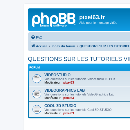
pixel63.fr
Aide pour le montage vidéo
FAQ
Accueil
Index du forum
QUESTIONS SUR LES TUTORIEL
QUESTIONS SUR LES TUTORIELS V
FORUM
VIDEOSTUDIO
Vos questions sur les tutoriels VideoStudio 10 Plus
Modérateur :
pixel63
VIDEOGRAPHICS LAB
Vos questions sur les tutoriels VideoGraphics Lab
Modérateur :
pixel63
COOL 3D STUDIO
Vos questions sur les tutoriels Cool 3D STUDIO
Modérateur :
pixel63