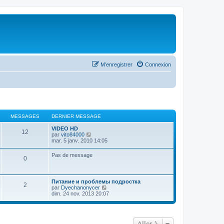
M’enregistrer
Connexion
MESSAGES
DERNIER MESSAGE
VIDEO HD
12
V
par
vito84000
o
mar. 5 janv. 2010 14:05
i
r
Pas de message
0
l
e
d
e
Питание и проблемы подростка
r
2
V
par
Dyechanonycer
n
o
dim. 24 nov. 2013 20:07
i
i
e
r
r
l
m
e
e
Aller à
d
s