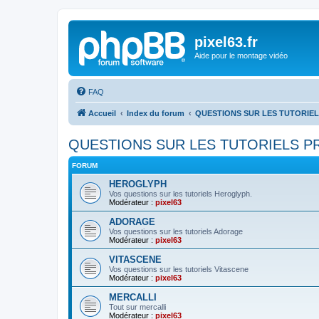
pixel63.fr
Aide pour le montage vidéo
FAQ
Accueil
Index du forum
QUESTIONS SUR LES TUTORIE
QUESTIONS SUR LES TUTORIELS 
FORUM
HEROGLYPH
Vos questions sur les tutoriels Heroglyph.
Modérateur :
pixel63
ADORAGE
Vos questions sur les tutoriels Adorage
Modérateur :
pixel63
VITASCENE
Vos questions sur les tutoriels Vitascene
Modérateur :
pixel63
MERCALLI
Tout sur mercalli
Modérateur :
pixel63