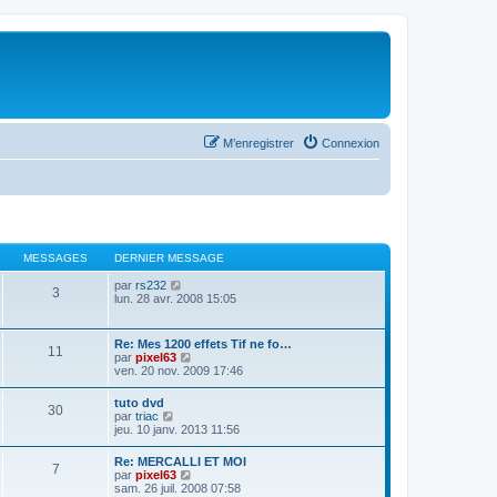
M’enregistrer
Connexion
MESSAGES
DERNIER MESSAGE
V
par
rs232
3
o
lun. 28 avr. 2008 15:05
i
r
l
Re: Mes 1200 effets Tif ne fo…
11
e
V
par
pixel63
d
o
ven. 20 nov. 2009 17:46
e
i
r
r
tuto dvd
n
30
l
V
par
triac
i
e
o
jeu. 10 janv. 2013 11:56
e
d
i
r
e
r
m
Re: MERCALLI ET MOI
r
7
l
e
V
par
pixel63
n
e
s
o
sam. 26 juil. 2008 07:58
i
d
s