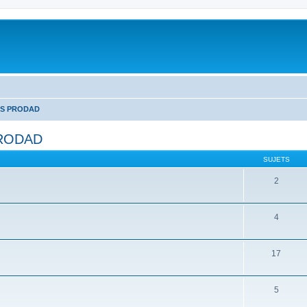
LS PRODAD
PRODAD
SUJETS
2
4
17
5