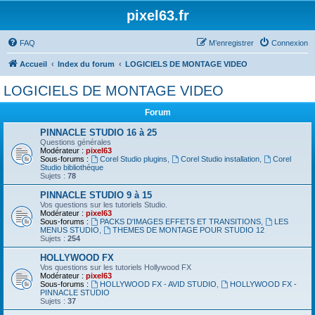
pixel63.fr
FAQ
M’enregistrer
Connexion
Accueil
Index du forum
LOGICIELS DE MONTAGE VIDEO
LOGICIELS DE MONTAGE VIDEO
Forum
PINNACLE STUDIO 16 à 25
Questions générales
Modérateur :
pixel63
Sous-forums :
Corel Studio plugins
,
Corel Studio installation
,
Corel
Studio bibliothéque
Sujets :
78
PINNACLE STUDIO 9 à 15
Vos questions sur les tutoriels Studio.
Modérateur :
pixel63
Sous-forums :
PACKS D'IMAGES EFFETS ET TRANSITIONS
,
LES
MENUS STUDIO
,
THEMES DE MONTAGE POUR STUDIO 12
Sujets :
254
HOLLYWOOD FX
Vos questions sur les tutoriels Hollywood FX
Modérateur :
pixel63
Sous-forums :
HOLLYWOOD FX - AVID STUDIO
,
HOLLYWOOD FX -
PINNACLE STUDIO
Sujets :
37