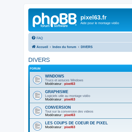
pixel63.fr
Aide pour le montage vidéo
FAQ
Accueil
Index du forum
DIVERS
DIVERS
FORUM
WINDOWS
Trucs et astuces Windows
Modérateur :
pixel63
GRAPHISME
Logiciels utile au montage vidéo
Modérateur :
pixel63
CONVERSION
Tout sur la conversion des videos
Modérateur :
pixel63
LES COUPS DE COEUR DE PIXEL
Modérateur :
pixel63