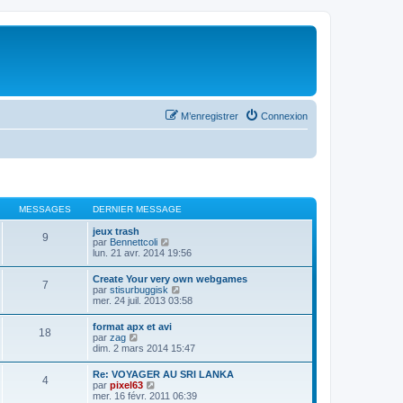
M’enregistrer
Connexion
MESSAGES
DERNIER MESSAGE
jeux trash
9
V
par
Bennettcoli
o
lun. 21 avr. 2014 19:56
i
r
Create Your very own webgames
7
l
V
par
stisurbuggisk
e
o
mer. 24 juil. 2013 03:58
d
i
e
r
format apx et avi
r
18
l
V
par
zag
n
e
o
dim. 2 mars 2014 15:47
i
d
i
e
e
r
r
Re: VOYAGER AU SRI LANKA
r
4
l
m
V
par
pixel63
n
e
e
o
mer. 16 févr. 2011 06:39
i
d
s