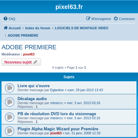
pixel63.fr
FAQ
M’enregistrer
Connexion
Accueil
Index du forum
LOGICIELS DE MONTAGE VIDEO
ADOBE PREMIERE
ADOBE PREMIERE
Modérateur :
pixel63
Nouveau sujet
4 sujets • Page
1
sur
1
Sujets
Livre qui s'ouvre
Dernier message par
Eglantine
«
sam. 29 juin 2013 13:43
Décalage audio
Dernier message par
mistercc
«
mer. 3 avr. 2013 03:18
Réponses :
1
PB de résolution DVD lors du visionnage
Dernier message par
mistercc
«
mer. 3 avr. 2013 03:16
Réponses :
1
Plugin Alpha Magic Wizard pour Premiére
Dernier message par
pixel63
«
lun. 21 janv. 2008 12:33