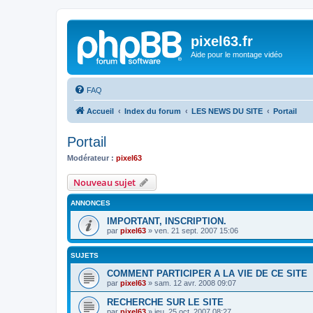
pixel63.fr
Aide pour le montage vidéo
FAQ
Accueil
Index du forum
LES NEWS DU SITE
Portail
Portail
Modérateur :
pixel63
Nouveau sujet
ANNONCES
IMPORTANT, INSCRIPTION.
par
pixel63
»
ven. 21 sept. 2007 15:06
SUJETS
COMMENT PARTICIPER A LA VIE DE CE SITE
par
pixel63
»
sam. 12 avr. 2008 09:07
RECHERCHE SUR LE SITE
par
pixel63
»
jeu. 25 oct. 2007 08:27