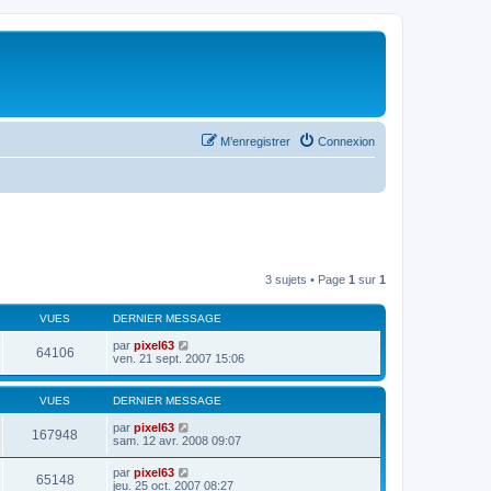
M’enregistrer
Connexion
3 sujets • Page
1
sur
1
VUES
DERNIER MESSAGE
par
pixel63
64106
ven. 21 sept. 2007 15:06
VUES
DERNIER MESSAGE
par
pixel63
167948
sam. 12 avr. 2008 09:07
par
pixel63
65148
jeu. 25 oct. 2007 08:27