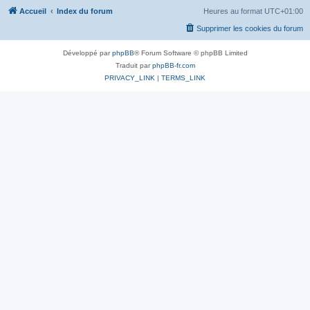
Accueil
Index du forum
Heures au format
UTC+01:00
Supprimer les cookies du forum
Développé par
phpBB
® Forum Software © phpBB Limited
Traduit par
phpBB-fr.com
PRIVACY_LINK
|
TERMS_LINK