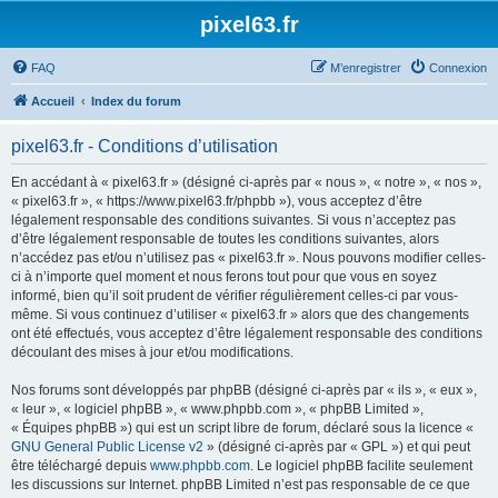
pixel63.fr
FAQ
M’enregistrer
Connexion
Accueil
Index du forum
pixel63.fr - Conditions d’utilisation
En accédant à « pixel63.fr » (désigné ci-après par « nous », « notre », « nos »,
« pixel63.fr », « https://www.pixel63.fr/phpbb »), vous acceptez d’être
légalement responsable des conditions suivantes. Si vous n’acceptez pas
d’être légalement responsable de toutes les conditions suivantes, alors
n’accédez pas et/ou n’utilisez pas « pixel63.fr ». Nous pouvons modifier celles-
ci à n’importe quel moment et nous ferons tout pour que vous en soyez
informé, bien qu’il soit prudent de vérifier régulièrement celles-ci par vous-
même. Si vous continuez d’utiliser « pixel63.fr » alors que des changements
ont été effectués, vous acceptez d’être légalement responsable des conditions
découlant des mises à jour et/ou modifications.
Nos forums sont développés par phpBB (désigné ci-après par « ils », « eux »,
« leur », « logiciel phpBB », « www.phpbb.com », « phpBB Limited »,
« Équipes phpBB ») qui est un script libre de forum, déclaré sous la licence «
GNU General Public License v2
» (désigné ci-après par « GPL ») et qui peut
être téléchargé depuis
www.phpbb.com
. Le logiciel phpBB facilite seulement
les discussions sur Internet. phpBB Limited n’est pas responsable de ce que