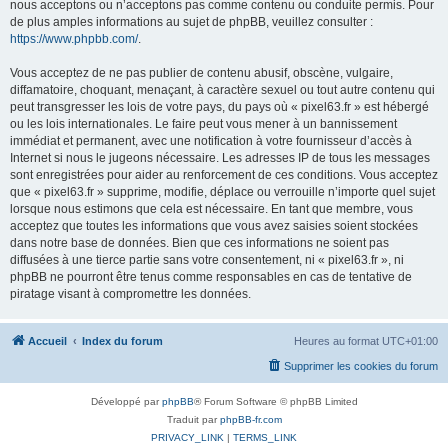
nous acceptons ou n’acceptons pas comme contenu ou conduite permis. Pour
de plus amples informations au sujet de phpBB, veuillez consulter :
https://www.phpbb.com/
.
Vous acceptez de ne pas publier de contenu abusif, obscène, vulgaire,
diffamatoire, choquant, menaçant, à caractère sexuel ou tout autre contenu qui
peut transgresser les lois de votre pays, du pays où « pixel63.fr » est hébergé
ou les lois internationales. Le faire peut vous mener à un bannissement
immédiat et permanent, avec une notification à votre fournisseur d’accès à
Internet si nous le jugeons nécessaire. Les adresses IP de tous les messages
sont enregistrées pour aider au renforcement de ces conditions. Vous acceptez
que « pixel63.fr » supprime, modifie, déplace ou verrouille n’importe quel sujet
lorsque nous estimons que cela est nécessaire. En tant que membre, vous
acceptez que toutes les informations que vous avez saisies soient stockées
dans notre base de données. Bien que ces informations ne soient pas
diffusées à une tierce partie sans votre consentement, ni « pixel63.fr », ni
phpBB ne pourront être tenus comme responsables en cas de tentative de
piratage visant à compromettre les données.
Accueil
Index du forum
Heures au format
UTC+01:00
Supprimer les cookies du forum
Développé par
phpBB
® Forum Software © phpBB Limited
Traduit par
phpBB-fr.com
PRIVACY_LINK
|
TERMS_LINK