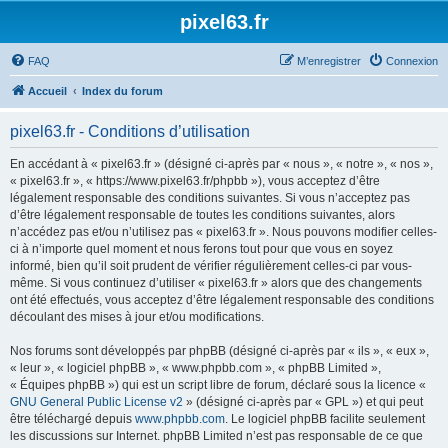
pixel63.fr
FAQ
M’enregistrer
Connexion
Accueil
Index du forum
pixel63.fr - Conditions d’utilisation
En accédant à « pixel63.fr » (désigné ci-après par « nous », « notre », « nos »,
« pixel63.fr », « https://www.pixel63.fr/phpbb »), vous acceptez d’être
légalement responsable des conditions suivantes. Si vous n’acceptez pas
d’être légalement responsable de toutes les conditions suivantes, alors
n’accédez pas et/ou n’utilisez pas « pixel63.fr ». Nous pouvons modifier celles-
ci à n’importe quel moment et nous ferons tout pour que vous en soyez
informé, bien qu’il soit prudent de vérifier régulièrement celles-ci par vous-
même. Si vous continuez d’utiliser « pixel63.fr » alors que des changements
ont été effectués, vous acceptez d’être légalement responsable des conditions
découlant des mises à jour et/ou modifications.
Nos forums sont développés par phpBB (désigné ci-après par « ils », « eux »,
« leur », « logiciel phpBB », « www.phpbb.com », « phpBB Limited »,
« Équipes phpBB ») qui est un script libre de forum, déclaré sous la licence «
GNU General Public License v2
» (désigné ci-après par « GPL ») et qui peut
être téléchargé depuis
www.phpbb.com
. Le logiciel phpBB facilite seulement
les discussions sur Internet. phpBB Limited n’est pas responsable de ce que