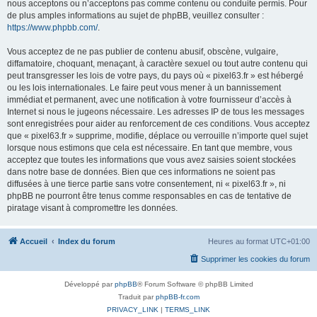
nous acceptons ou n’acceptons pas comme contenu ou conduite permis. Pour
de plus amples informations au sujet de phpBB, veuillez consulter :
https://www.phpbb.com/
.
Vous acceptez de ne pas publier de contenu abusif, obscène, vulgaire,
diffamatoire, choquant, menaçant, à caractère sexuel ou tout autre contenu qui
peut transgresser les lois de votre pays, du pays où « pixel63.fr » est hébergé
ou les lois internationales. Le faire peut vous mener à un bannissement
immédiat et permanent, avec une notification à votre fournisseur d’accès à
Internet si nous le jugeons nécessaire. Les adresses IP de tous les messages
sont enregistrées pour aider au renforcement de ces conditions. Vous acceptez
que « pixel63.fr » supprime, modifie, déplace ou verrouille n’importe quel sujet
lorsque nous estimons que cela est nécessaire. En tant que membre, vous
acceptez que toutes les informations que vous avez saisies soient stockées
dans notre base de données. Bien que ces informations ne soient pas
diffusées à une tierce partie sans votre consentement, ni « pixel63.fr », ni
phpBB ne pourront être tenus comme responsables en cas de tentative de
piratage visant à compromettre les données.
Accueil
Index du forum
Heures au format
UTC+01:00
Supprimer les cookies du forum
Développé par
phpBB
® Forum Software © phpBB Limited
Traduit par
phpBB-fr.com
PRIVACY_LINK
|
TERMS_LINK