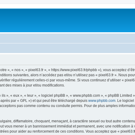
otre », « nos », « pixel63.fr », « https://www.pixel63.fr/phpbb »), vous acceptez d’
itions suivantes, alors n’accédez pas et/ou n’utilisez pas « pixel63.fr ». Nous po
vérifier régulièrement celles-ci par vous-même. Si vous continuez d’utiliser « pixel
t des mises à jour et/ou modifications.
ls », « eux », « leur », « logiciel phpBB », « www.phpbb.com », « phpBB Limited »,
-après par « GPL ») et qui peut être téléchargé depuis
www.phpbb.com
. Le logicie
acceptons pas comme contenu ou conduite permis. Pour de plus amples informations
lgaire, diffamatoire, choquant, menaçant, à caractère sexuel ou tout autre contenu 
e peut vous mener à un bannissement immédiat et permanent, avec une notification à v
rées pour aider au renforcement de ces conditions. Vous acceptez que « pixel63.fr