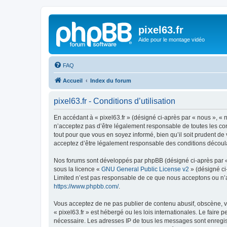
pixel63.fr
Aide pour le montage vidéo
FAQ
Accueil
Index du forum
pixel63.fr - Conditions d’utilisation
En accédant à « pixel63.fr » (désigné ci-après par « nous », « n
n’acceptez pas d’être légalement responsable de toutes les cond
tout pour que vous en soyez informé, bien qu’il soit prudent de 
acceptez d’être légalement responsable des conditions découlan
Nos forums sont développés par phpBB (désigné ci-après par « i
sous la licence «
GNU General Public License v2
» (désigné ci
Limited n’est pas responsable de ce que nous acceptons ou n’
https://www.phpbb.com/
.
Vous acceptez de ne pas publier de contenu abusif, obscène, vu
« pixel63.fr » est hébergé ou les lois internationales. Le fair
nécessaire. Les adresses IP de tous les messages sont enregist