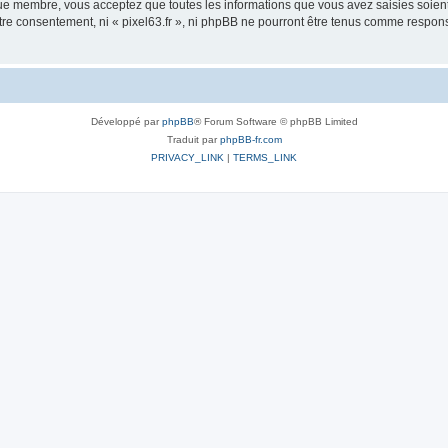
que membre, vous acceptez que toutes les informations que vous avez saisies soie
votre consentement, ni « pixel63.fr », ni phpBB ne pourront être tenus comme respon
Développé par
phpBB
® Forum Software © phpBB Limited
Traduit par
phpBB-fr.com
PRIVACY_LINK
|
TERMS_LINK