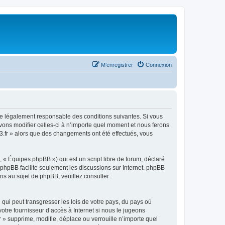
M’enregistrer
Connexion
être légalement responsable des conditions suivantes. Si vous
uvons modifier celles-ci à n’importe quel moment et nous ferons
63.fr » alors que des changements ont été effectués, vous
 « Équipes phpBB ») qui est un script libre de forum, déclaré
l phpBB facilite seulement les discussions sur Internet. phpBB
 au sujet de phpBB, veuillez consulter :
qui peut transgresser les lois de votre pays, du pays où
otre fournisseur d’accès à Internet si nous le jugeons
 » supprime, modifie, déplace ou verrouille n’importe quel