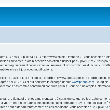
otre », « nos », « pixel63.fr », « https://www.pixel63.fr/phpbb »), vous acceptez d’
itions suivantes, alors n’accédez pas et/ou n’utilisez pas « pixel63.fr ». Nous po
vérifier régulièrement celles-ci par vous-même. Si vous continuez d’utiliser « pixel
t des mises à jour et/ou modifications.
ls », « eux », « leur », « logiciel phpBB », « www.phpbb.com », « phpBB Limited »,
-après par « GPL ») et qui peut être téléchargé depuis
www.phpbb.com
. Le logicie
acceptons pas comme contenu ou conduite permis. Pour de plus amples informations
lgaire, diffamatoire, choquant, menaçant, à caractère sexuel ou tout autre contenu 
e peut vous mener à un bannissement immédiat et permanent, avec une notification à v
rées pour aider au renforcement de ces conditions. Vous acceptez que « pixel63.fr