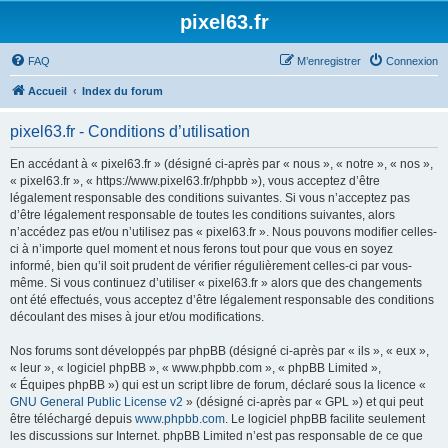
pixel63.fr
FAQ
M’enregistrer
Connexion
Accueil
Index du forum
pixel63.fr - Conditions d’utilisation
En accédant à « pixel63.fr » (désigné ci-après par « nous », « notre », « nos »,
« pixel63.fr », « https://www.pixel63.fr/phpbb »), vous acceptez d’être
légalement responsable des conditions suivantes. Si vous n’acceptez pas
d’être légalement responsable de toutes les conditions suivantes, alors
n’accédez pas et/ou n’utilisez pas « pixel63.fr ». Nous pouvons modifier celles-
ci à n’importe quel moment et nous ferons tout pour que vous en soyez
informé, bien qu’il soit prudent de vérifier régulièrement celles-ci par vous-
même. Si vous continuez d’utiliser « pixel63.fr » alors que des changements
ont été effectués, vous acceptez d’être légalement responsable des conditions
découlant des mises à jour et/ou modifications.
Nos forums sont développés par phpBB (désigné ci-après par « ils », « eux »,
« leur », « logiciel phpBB », « www.phpbb.com », « phpBB Limited »,
« Équipes phpBB ») qui est un script libre de forum, déclaré sous la licence «
GNU General Public License v2
» (désigné ci-après par « GPL ») et qui peut
être téléchargé depuis
www.phpbb.com
. Le logiciel phpBB facilite seulement
les discussions sur Internet. phpBB Limited n’est pas responsable de ce que