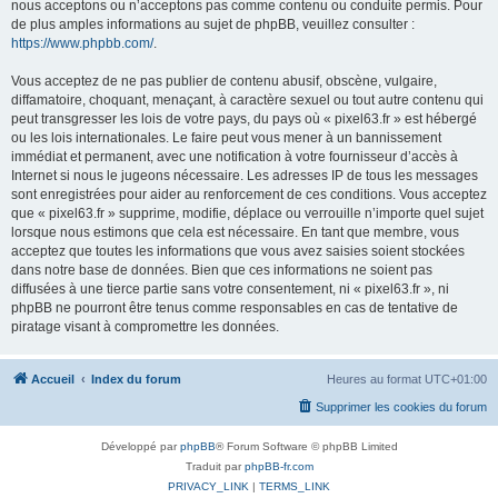
nous acceptons ou n’acceptons pas comme contenu ou conduite permis. Pour
de plus amples informations au sujet de phpBB, veuillez consulter :
https://www.phpbb.com/
.
Vous acceptez de ne pas publier de contenu abusif, obscène, vulgaire,
diffamatoire, choquant, menaçant, à caractère sexuel ou tout autre contenu qui
peut transgresser les lois de votre pays, du pays où « pixel63.fr » est hébergé
ou les lois internationales. Le faire peut vous mener à un bannissement
immédiat et permanent, avec une notification à votre fournisseur d’accès à
Internet si nous le jugeons nécessaire. Les adresses IP de tous les messages
sont enregistrées pour aider au renforcement de ces conditions. Vous acceptez
que « pixel63.fr » supprime, modifie, déplace ou verrouille n’importe quel sujet
lorsque nous estimons que cela est nécessaire. En tant que membre, vous
acceptez que toutes les informations que vous avez saisies soient stockées
dans notre base de données. Bien que ces informations ne soient pas
diffusées à une tierce partie sans votre consentement, ni « pixel63.fr », ni
phpBB ne pourront être tenus comme responsables en cas de tentative de
piratage visant à compromettre les données.
Accueil
Index du forum
Heures au format
UTC+01:00
Supprimer les cookies du forum
Développé par
phpBB
® Forum Software © phpBB Limited
Traduit par
phpBB-fr.com
PRIVACY_LINK
|
TERMS_LINK