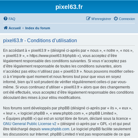
pixel63.fr
FAQ
M’enregistrer
Connexion
Accueil
Index du forum
pixel63.fr - Conditions d’utilisation
En accédant à « pixel63.fr » (désigné ci-après par « nous », « notre », « nos »,
« pixel63.fr », « https://www.pixel63.fr/phpbb »), vous acceptez d’être
légalement responsable des conditions suivantes. Si vous n’acceptez pas
d’être légalement responsable de toutes les conditions suivantes, alors
n’accédez pas et/ou n’utilisez pas « pixel63.fr ». Nous pouvons modifier celles-
ci à n’importe quel moment et nous ferons tout pour que vous en soyez
informé, bien qu’il soit prudent de vérifier régulièrement celles-ci par vous-
même. Si vous continuez d’utiliser « pixel63.fr » alors que des changements
ont été effectués, vous acceptez d’être légalement responsable des conditions
découlant des mises à jour et/ou modifications.
Nos forums sont développés par phpBB (désigné ci-après par « ils », « eux »,
« leur », « logiciel phpBB », « www.phpbb.com », « phpBB Limited »,
« Équipes phpBB ») qui est un script libre de forum, déclaré sous la licence «
GNU General Public License v2
» (désigné ci-après par « GPL ») et qui peut
être téléchargé depuis
www.phpbb.com
. Le logiciel phpBB facilite seulement
les discussions sur Internet. phpBB Limited n’est pas responsable de ce que