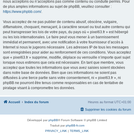
nous acceptons ou n’acceptons pas comme contenu ou conduite permis. Pour
de plus amples informations au sujet de phpBB, veuillez consulter :
https://www.phpbb.com/
.
Vous acceptez de ne pas publier de contenu abusif, obscène, vulgaire,
diffamatoire, choquant, menaçant, à caractère sexuel ou tout autre contenu qui
peut transgresser les lois de votre pays, du pays où « pixel63.fr » est hébergé
ou les lois internationales. Le faire peut vous mener à un bannissement
immédiat et permanent, avec une notification à votre fournisseur d’accès à
Internet si nous le jugeons nécessaire. Les adresses IP de tous les messages
sont enregistrées pour aider au renforcement de ces conditions. Vous acceptez
que « pixel63.fr » supprime, modifie, déplace ou verrouille n’importe quel sujet
lorsque nous estimons que cela est nécessaire. En tant que membre, vous
acceptez que toutes les informations que vous avez saisies soient stockées
dans notre base de données. Bien que ces informations ne soient pas
diffusées à une tierce partie sans votre consentement, ni « pixel63.fr », ni
phpBB ne pourront être tenus comme responsables en cas de tentative de
piratage visant à compromettre les données.
Accueil
Index du forum
Heures au format
UTC+01:00
Supprimer les cookies du forum
Développé par
phpBB
® Forum Software © phpBB Limited
Traduit par
phpBB-fr.com
PRIVACY_LINK
|
TERMS_LINK