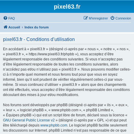
pixel63.fr
FAQ
M’enregistrer
Connexion
Accueil
Index du forum
pixel63.fr - Conditions d’utilisation
En accédant à « pixel63.fr » (désigné ci-après par « nous », « notre », « nos »,
« pixel63.fr », « https://www.pixel63.fr/phpbb »), vous acceptez d’être
légalement responsable des conditions suivantes. Si vous n’acceptez pas
d’être légalement responsable de toutes les conditions suivantes, alors
n’accédez pas et/ou n’utilisez pas « pixel63.fr ». Nous pouvons modifier celles-
ci à n’importe quel moment et nous ferons tout pour que vous en soyez
informé, bien qu’il soit prudent de vérifier régulièrement celles-ci par vous-
même. Si vous continuez d’utiliser « pixel63.fr » alors que des changements
ont été effectués, vous acceptez d’être légalement responsable des conditions
découlant des mises à jour et/ou modifications.
Nos forums sont développés par phpBB (désigné ci-après par « ils », « eux »,
« leur », « logiciel phpBB », « www.phpbb.com », « phpBB Limited »,
« Équipes phpBB ») qui est un script libre de forum, déclaré sous la licence «
GNU General Public License v2
» (désigné ci-après par « GPL ») et qui peut
être téléchargé depuis
www.phpbb.com
. Le logiciel phpBB facilite seulement
les discussions sur Internet. phpBB Limited n’est pas responsable de ce que