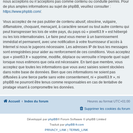
nous acceptons ou n’acceptons pas comme contenu ou conduite permis. Pour
de plus amples informations au sujet de phpBB, veuillez consulter :
https://www.phpbb.com/
.
Vous acceptez de ne pas publier de contenu abusif, obscène, vulgaire,
diffamatoire, choquant, menaçant, à caractère sexuel ou tout autre contenu qui
peut transgresser les lois de votre pays, du pays où « pixel63.fr » est hébergé
ou les lois internationales. Le faire peut vous mener à un bannissement
immédiat et permanent, avec une notification à votre fournisseur d’accès à
Internet si nous le jugeons nécessaire. Les adresses IP de tous les messages
sont enregistrées pour aider au renforcement de ces conditions. Vous acceptez
que « pixel63.fr » supprime, modifie, déplace ou verrouille n’importe quel sujet
lorsque nous estimons que cela est nécessaire. En tant que membre, vous
acceptez que toutes les informations que vous avez saisies soient stockées
dans notre base de données. Bien que ces informations ne soient pas
diffusées à une tierce partie sans votre consentement, ni « pixel63.fr », ni
phpBB ne pourront être tenus comme responsables en cas de tentative de
piratage visant à compromettre les données.
Accueil
Index du forum
Heures au format
UTC+01:00
Supprimer les cookies du forum
Développé par
phpBB
® Forum Software © phpBB Limited
Traduit par
phpBB-fr.com
PRIVACY_LINK
|
TERMS_LINK