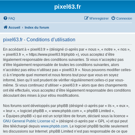
pixel63.fr
FAQ
M’enregistrer
Connexion
Accueil
Index du forum
pixel63.fr - Conditions d’utilisation
En accédant à « pixel63.fr » (désigné ci-après par « nous », « notre », « nos »,
« pixel63.fr », « https://www.pixel63.fr/phpbb »), vous acceptez d’être
légalement responsable des conditions suivantes. Si vous n’acceptez pas
d’être légalement responsable de toutes les conditions suivantes, alors
n’accédez pas et/ou n’utilisez pas « pixel63.fr ». Nous pouvons modifier celles-
ci à n’importe quel moment et nous ferons tout pour que vous en soyez
informé, bien qu’il soit prudent de vérifier régulièrement celles-ci par vous-
même. Si vous continuez d’utiliser « pixel63.fr » alors que des changements
ont été effectués, vous acceptez d’être légalement responsable des conditions
découlant des mises à jour et/ou modifications.
Nos forums sont développés par phpBB (désigné ci-après par « ils », « eux »,
« leur », « logiciel phpBB », « www.phpbb.com », « phpBB Limited »,
« Équipes phpBB ») qui est un script libre de forum, déclaré sous la licence «
GNU General Public License v2
» (désigné ci-après par « GPL ») et qui peut
être téléchargé depuis
www.phpbb.com
. Le logiciel phpBB facilite seulement
les discussions sur Internet. phpBB Limited n’est pas responsable de ce que