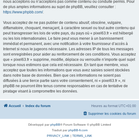
nous acceptons ou n’acceptons pas comme contenu ou conduite permis. Pour
de plus amples informations au sujet de phpBB, veuillez consulter :
https://www.phpbb.com/
.
Vous acceptez de ne pas publier de contenu abusif, obscène, vulgaire,
diffamatoire, choquant, menaçant, à caractère sexuel ou tout autre contenu qui
peut transgresser les lois de votre pays, du pays où « pixel63.fr » est hébergé
ou les lois internationales. Le faire peut vous mener à un bannissement
immédiat et permanent, avec une notification à votre fournisseur d’accès à
Internet si nous le jugeons nécessaire. Les adresses IP de tous les messages
sont enregistrées pour aider au renforcement de ces conditions. Vous acceptez
que « pixel63.fr » supprime, modifie, déplace ou verrouille n’importe quel sujet
lorsque nous estimons que cela est nécessaire. En tant que membre, vous
acceptez que toutes les informations que vous avez saisies soient stockées
dans notre base de données. Bien que ces informations ne soient pas
diffusées à une tierce partie sans votre consentement, ni « pixel63.fr », ni
phpBB ne pourront être tenus comme responsables en cas de tentative de
piratage visant à compromettre les données.
Accueil
Index du forum
Heures au format
UTC+01:00
Supprimer les cookies du forum
Développé par
phpBB
® Forum Software © phpBB Limited
Traduit par
phpBB-fr.com
PRIVACY_LINK
|
TERMS_LINK