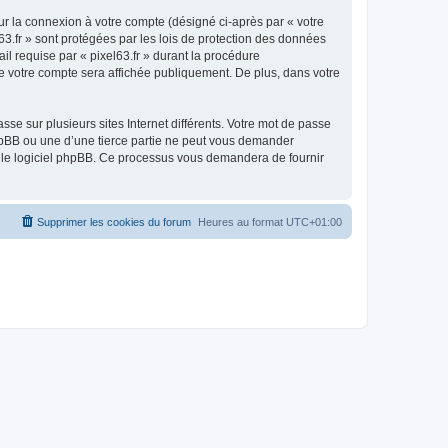
ur la connexion à votre compte (désigné ci-après par « votre
63.fr » sont protégées par les lois de protection des données
il requise par « pixel63.fr » durant la procédure
n de votre compte sera affichée publiquement. De plus, dans votre
se sur plusieurs sites Internet différents. Votre mot de passe
phpBB ou une d’une tierce partie ne peut vous demander
ar le logiciel phpBB. Ce processus vous demandera de fournir
Supprimer les cookies du forum
Heures au format
UTC+01:00