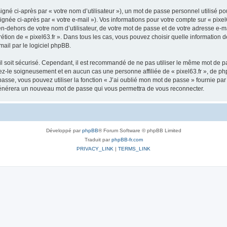
gné ci-après par « votre nom d’utilisateur »), un mot de passe personnel utilisé po
gnée ci-après par « votre e-mail »). Vos informations pour votre compte sur « pixel
-dehors de votre nom d’utilisateur, de votre mot de passe et de votre adresse e-ma
scrétion de « pixel63.fr ». Dans tous les cas, vous pouvez choisir quelle informatio
mail par le logiciel phpBB.
l soit sécurisé. Cependant, il est recommandé de ne pas utiliser le même mot de pas
vez-le soigneusement et en aucun cas une personne affiliée de « pixel63.fr », de 
passe, vous pouvez utiliser la fonction « J’ai oublié mon mot de passe » fournie p
BB générera un nouveau mot de passe qui vous permettra de vous reconnecter.
Développé par
phpBB
® Forum Software © phpBB Limited
Traduit par
phpBB-fr.com
PRIVACY_LINK
|
TERMS_LINK