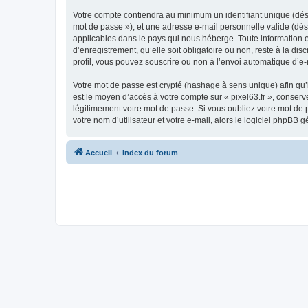
Votre compte contiendra au minimum un identifiant unique (dési
mot de passe »), et une adresse e-mail personnelle valide (dési
applicables dans le pays qui nous héberge. Toute information en
d’enregistrement, qu’elle soit obligatoire ou non, reste à la di
profil, vous pouvez souscrire ou non à l’envoi automatique d’e-
Votre mot de passe est crypté (hashage à sens unique) afin qu’i
est le moyen d’accès à votre compte sur « pixel63.fr », conser
légitimement votre mot de passe. Si vous oubliez votre mot de 
votre nom d’utilisateur et votre e-mail, alors le logiciel php
Accueil
Index du forum