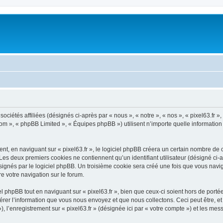
sociétés affiliées (désignés ci-après par « nous », « notre », « nos », « pixel63.fr 
com », « phpBB Limited », « Équipes phpBB ») utilisent n’importe quelle information
, en naviguant sur « pixel63.fr », le logiciel phpBB créera un certain nombre de co
Les deux premiers cookies ne contiennent qu’un identifiant utilisateur (désigné ci-ap
gnés par le logiciel phpBB. Un troisième cookie sera créé une fois que vous naviguer
re votre navigation sur le forum.
 phpBB tout en naviguant sur « pixel63.fr », bien que ceux-ci soient hors de port
er l’information que vous nous envoyez et que nous collectons. Ceci peut être, et n
»), l’enregistrement sur « pixel63.fr » (désignée ici par « votre compte ») et les m