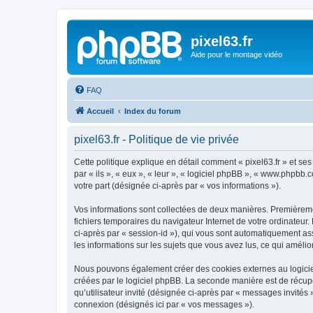
pixel63.fr
Aide pour le montage vidéo
FAQ
Accueil
Index du forum
pixel63.fr - Politique de vie privée
Cette politique explique en détail comment « pixel63.fr » et ses 
par « ils », « eux », « leur », « logiciel phpBB », « www.phpbb.
votre part (désignée ci-après par « vos informations »).
Vos informations sont collectées de deux manières. Premièrement
fichiers temporaires du navigateur Internet de votre ordinateur. 
ci-après par « session-id »), qui vous sont automatiquement assi
les informations sur les sujets que vous avez lus, ce qui amélio
Nous pouvons également créer des cookies externes au logiciel
créées par le logiciel phpBB. La seconde manière est de récupér
qu’utilisateur invité (désignée ci-après par « messages invités 
connexion (désignés ici par « vos messages »).