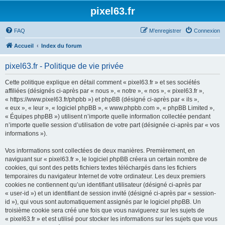
pixel63.fr
FAQ
M’enregistrer
Connexion
Accueil
Index du forum
pixel63.fr - Politique de vie privée
Cette politique explique en détail comment « pixel63.fr » et ses sociétés
affiliées (désignés ci-après par « nous », « notre », « nos », « pixel63.fr »,
« https://www.pixel63.fr/phpbb ») et phpBB (désigné ci-après par « ils »,
« eux », « leur », « logiciel phpBB », « www.phpbb.com », « phpBB Limited »,
« Équipes phpBB ») utilisent n’importe quelle information collectée pendant
n’importe quelle session d’utilisation de votre part (désignée ci-après par « vos
informations »).
Vos informations sont collectées de deux manières. Premièrement, en
naviguant sur « pixel63.fr », le logiciel phpBB créera un certain nombre de
cookies, qui sont des petits fichiers textes téléchargés dans les fichiers
temporaires du navigateur Internet de votre ordinateur. Les deux premiers
cookies ne contiennent qu’un identifiant utilisateur (désigné ci-après par
« user-id ») et un identifiant de session invité (désigné ci-après par « session-
id »), qui vous sont automatiquement assignés par le logiciel phpBB. Un
troisième cookie sera créé une fois que vous naviguerez sur les sujets de
« pixel63.fr » et est utilisé pour stocker les informations sur les sujets que vous