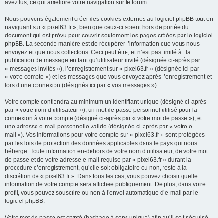
avez lus, ce qui améliore votre navigation sur le forum.
Nous pouvons également créer des cookies externes au logiciel phpBB tout en
naviguant sur « pixel63.fr », bien que ceux-ci soient hors de portée du
document qui est prévu pour couvrir seulement les pages créées par le logiciel
phpBB. La seconde manière est de récupérer l’information que vous nous
envoyez et que nous collectons. Ceci peut être, et n’est pas limité à : la
publication de message en tant qu’utilisateur invité (désignée ci-après par
« messages invités »), l’enregistrement sur « pixel63.fr » (désignée ici par
« votre compte ») et les messages que vous envoyez après l’enregistrement et
lors d’une connexion (désignés ici par « vos messages »).
Votre compte contiendra au minimum un identifiant unique (désigné ci-après
par « votre nom d’utilisateur »), un mot de passe personnel utilisé pour la
connexion à votre compte (désigné ci-après par « votre mot de passe »), et
une adresse e-mail personnelle valide (désignée ci-après par « votre e-
mail »). Vos informations pour votre compte sur « pixel63.fr » sont protégées
par les lois de protection des données applicables dans le pays qui nous
héberge. Toute information en-dehors de votre nom d’utilisateur, de votre mot
de passe et de votre adresse e-mail requise par « pixel63.fr » durant la
procédure d’enregistrement, qu’elle soit obligatoire ou non, reste à la
discrétion de « pixel63.fr ». Dans tous les cas, vous pouvez choisir quelle
information de votre compte sera affichée publiquement. De plus, dans votre
profil, vous pouvez souscrire ou non à l’envoi automatique d’e-mail par le
logiciel phpBB.
Votre mot de passe est crypté (hashage à sens unique) afin qu’il soit sécurisé.