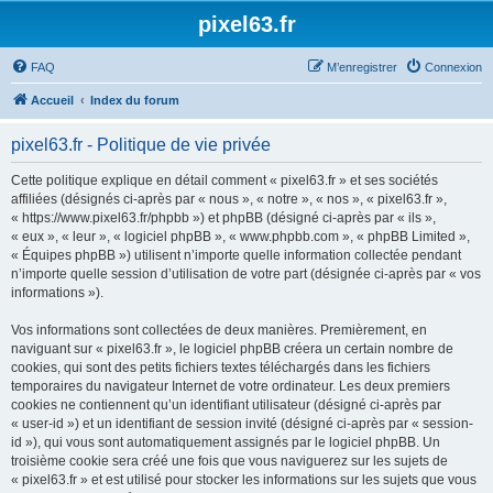
pixel63.fr
FAQ
M’enregistrer
Connexion
Accueil
Index du forum
pixel63.fr - Politique de vie privée
Cette politique explique en détail comment « pixel63.fr » et ses sociétés
affiliées (désignés ci-après par « nous », « notre », « nos », « pixel63.fr »,
« https://www.pixel63.fr/phpbb ») et phpBB (désigné ci-après par « ils »,
« eux », « leur », « logiciel phpBB », « www.phpbb.com », « phpBB Limited »,
« Équipes phpBB ») utilisent n’importe quelle information collectée pendant
n’importe quelle session d’utilisation de votre part (désignée ci-après par « vos
informations »).
Vos informations sont collectées de deux manières. Premièrement, en
naviguant sur « pixel63.fr », le logiciel phpBB créera un certain nombre de
cookies, qui sont des petits fichiers textes téléchargés dans les fichiers
temporaires du navigateur Internet de votre ordinateur. Les deux premiers
cookies ne contiennent qu’un identifiant utilisateur (désigné ci-après par
« user-id ») et un identifiant de session invité (désigné ci-après par « session-
id »), qui vous sont automatiquement assignés par le logiciel phpBB. Un
troisième cookie sera créé une fois que vous naviguerez sur les sujets de
« pixel63.fr » et est utilisé pour stocker les informations sur les sujets que vous