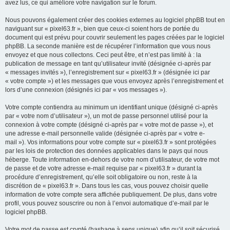
avez lus, ce qui améliore votre navigation sur le forum.
Nous pouvons également créer des cookies externes au logiciel phpBB tout en
naviguant sur « pixel63.fr », bien que ceux-ci soient hors de portée du
document qui est prévu pour couvrir seulement les pages créées par le logiciel
phpBB. La seconde manière est de récupérer l’information que vous nous
envoyez et que nous collectons. Ceci peut être, et n’est pas limité à : la
publication de message en tant qu’utilisateur invité (désignée ci-après par
« messages invités »), l’enregistrement sur « pixel63.fr » (désignée ici par
« votre compte ») et les messages que vous envoyez après l’enregistrement et
lors d’une connexion (désignés ici par « vos messages »).
Votre compte contiendra au minimum un identifiant unique (désigné ci-après
par « votre nom d’utilisateur »), un mot de passe personnel utilisé pour la
connexion à votre compte (désigné ci-après par « votre mot de passe »), et
une adresse e-mail personnelle valide (désignée ci-après par « votre e-
mail »). Vos informations pour votre compte sur « pixel63.fr » sont protégées
par les lois de protection des données applicables dans le pays qui nous
héberge. Toute information en-dehors de votre nom d’utilisateur, de votre mot
de passe et de votre adresse e-mail requise par « pixel63.fr » durant la
procédure d’enregistrement, qu’elle soit obligatoire ou non, reste à la
discrétion de « pixel63.fr ». Dans tous les cas, vous pouvez choisir quelle
information de votre compte sera affichée publiquement. De plus, dans votre
profil, vous pouvez souscrire ou non à l’envoi automatique d’e-mail par le
logiciel phpBB.
Votre mot de passe est crypté (hashage à sens unique) afin qu’il soit sécurisé.