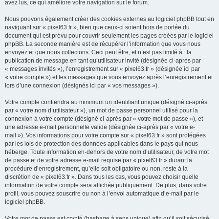
avez lus, ce qui améliore votre navigation sur le forum.
Nous pouvons également créer des cookies externes au logiciel phpBB tout en
naviguant sur « pixel63.fr », bien que ceux-ci soient hors de portée du
document qui est prévu pour couvrir seulement les pages créées par le logiciel
phpBB. La seconde manière est de récupérer l’information que vous nous
envoyez et que nous collectons. Ceci peut être, et n’est pas limité à : la
publication de message en tant qu’utilisateur invité (désignée ci-après par
« messages invités »), l’enregistrement sur « pixel63.fr » (désignée ici par
« votre compte ») et les messages que vous envoyez après l’enregistrement et
lors d’une connexion (désignés ici par « vos messages »).
Votre compte contiendra au minimum un identifiant unique (désigné ci-après
par « votre nom d’utilisateur »), un mot de passe personnel utilisé pour la
connexion à votre compte (désigné ci-après par « votre mot de passe »), et
une adresse e-mail personnelle valide (désignée ci-après par « votre e-
mail »). Vos informations pour votre compte sur « pixel63.fr » sont protégées
par les lois de protection des données applicables dans le pays qui nous
héberge. Toute information en-dehors de votre nom d’utilisateur, de votre mot
de passe et de votre adresse e-mail requise par « pixel63.fr » durant la
procédure d’enregistrement, qu’elle soit obligatoire ou non, reste à la
discrétion de « pixel63.fr ». Dans tous les cas, vous pouvez choisir quelle
information de votre compte sera affichée publiquement. De plus, dans votre
profil, vous pouvez souscrire ou non à l’envoi automatique d’e-mail par le
logiciel phpBB.
Votre mot de passe est crypté (hashage à sens unique) afin qu’il soit sécurisé.