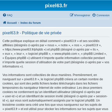
pixel63.fr
FAQ
M’enregistrer
Connexion
Accueil
Index du forum
pixel63.fr - Politique de vie privée
Cette politique explique en détail comment « pixel63.fr » et ses sociétés
affiliées (désignés ci-après par « nous », « notre », « nos », « pixel63.fr »,
« https://www.pixel63.fr/phpbb ») et phpBB (désigné ci-après par « ils »,
« eux », « leur », « logiciel phpBB », « www.phpbb.com », « phpBB Limited »,
« Équipes phpBB ») utilisent n’importe quelle information collectée pendant
n’importe quelle session d’utilisation de votre part (désignée ci-après par « vos
informations »).
Vos informations sont collectées de deux manières. Premièrement, en
naviguant sur « pixel63.fr », le logiciel phpBB créera un certain nombre de
cookies, qui sont des petits fichiers textes téléchargés dans les fichiers
temporaires du navigateur Internet de votre ordinateur. Les deux premiers
cookies ne contiennent qu’un identifiant utilisateur (désigné ci-après par
« user-id ») et un identifiant de session invité (désigné ci-après par « session-
id »), qui vous sont automatiquement assignés par le logiciel phpBB. Un
troisième cookie sera créé une fois que vous naviguerez sur les sujets de
« pixel63.fr » et est utilisé pour stocker les informations sur les sujets que vous