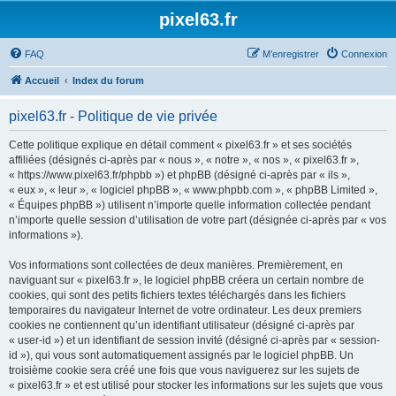
pixel63.fr
FAQ
M’enregistrer
Connexion
Accueil
Index du forum
pixel63.fr - Politique de vie privée
Cette politique explique en détail comment « pixel63.fr » et ses sociétés
affiliées (désignés ci-après par « nous », « notre », « nos », « pixel63.fr »,
« https://www.pixel63.fr/phpbb ») et phpBB (désigné ci-après par « ils »,
« eux », « leur », « logiciel phpBB », « www.phpbb.com », « phpBB Limited »,
« Équipes phpBB ») utilisent n’importe quelle information collectée pendant
n’importe quelle session d’utilisation de votre part (désignée ci-après par « vos
informations »).
Vos informations sont collectées de deux manières. Premièrement, en
naviguant sur « pixel63.fr », le logiciel phpBB créera un certain nombre de
cookies, qui sont des petits fichiers textes téléchargés dans les fichiers
temporaires du navigateur Internet de votre ordinateur. Les deux premiers
cookies ne contiennent qu’un identifiant utilisateur (désigné ci-après par
« user-id ») et un identifiant de session invité (désigné ci-après par « session-
id »), qui vous sont automatiquement assignés par le logiciel phpBB. Un
troisième cookie sera créé une fois que vous naviguerez sur les sujets de
« pixel63.fr » et est utilisé pour stocker les informations sur les sujets que vous