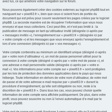
avez lus, ce qui améliore votre navigation sur le forum.
Nous pouvons également créer des cookies externes au logiciel phpBB tout en
naviguant sur « pixel63.fr », bien que ceux-ci soient hors de portée du
document qui est prévu pour couvrir seulement les pages créées par le logiciel
phpBB. La seconde manière est de récupérer l’information que vous nous
envoyez et que nous collectons. Ceci peut être, et n’est pas limité à : la
publication de message en tant qu’utilisateur invité (désignée ci-après par
« messages invités »), l’enregistrement sur « pixel63.fr » (désignée ici par
« votre compte ») et les messages que vous envoyez après l’enregistrement et
lors d’une connexion (désignés ici par « vos messages »).
Votre compte contiendra au minimum un identifiant unique (désigné ci-après
par « votre nom d’utilisateur »), un mot de passe personnel utilisé pour la
connexion à votre compte (désigné ci-après par « votre mot de passe »), et
une adresse e-mail personnelle valide (désignée ci-après par « votre e-
mail »). Vos informations pour votre compte sur « pixel63.fr » sont protégées
par les lois de protection des données applicables dans le pays qui nous
héberge. Toute information en-dehors de votre nom d’utilisateur, de votre mot
de passe et de votre adresse e-mail requise par « pixel63.fr » durant la
procédure d’enregistrement, qu’elle soit obligatoire ou non, reste à la
discrétion de « pixel63.fr ». Dans tous les cas, vous pouvez choisir quelle
information de votre compte sera affichée publiquement. De plus, dans votre
profil, vous pouvez souscrire ou non à l’envoi automatique d’e-mail par le
logiciel phpBB.
Votre mot de passe est crypté (hashage à sens unique) afin qu’il soit sécurisé.