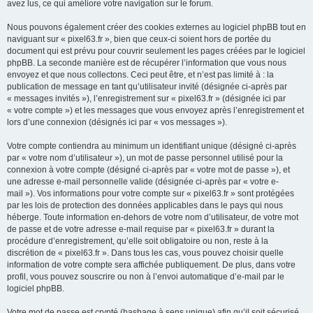
avez lus, ce qui améliore votre navigation sur le forum.
Nous pouvons également créer des cookies externes au logiciel phpBB tout en
naviguant sur « pixel63.fr », bien que ceux-ci soient hors de portée du
document qui est prévu pour couvrir seulement les pages créées par le logiciel
phpBB. La seconde manière est de récupérer l’information que vous nous
envoyez et que nous collectons. Ceci peut être, et n’est pas limité à : la
publication de message en tant qu’utilisateur invité (désignée ci-après par
« messages invités »), l’enregistrement sur « pixel63.fr » (désignée ici par
« votre compte ») et les messages que vous envoyez après l’enregistrement et
lors d’une connexion (désignés ici par « vos messages »).
Votre compte contiendra au minimum un identifiant unique (désigné ci-après
par « votre nom d’utilisateur »), un mot de passe personnel utilisé pour la
connexion à votre compte (désigné ci-après par « votre mot de passe »), et
une adresse e-mail personnelle valide (désignée ci-après par « votre e-
mail »). Vos informations pour votre compte sur « pixel63.fr » sont protégées
par les lois de protection des données applicables dans le pays qui nous
héberge. Toute information en-dehors de votre nom d’utilisateur, de votre mot
de passe et de votre adresse e-mail requise par « pixel63.fr » durant la
procédure d’enregistrement, qu’elle soit obligatoire ou non, reste à la
discrétion de « pixel63.fr ». Dans tous les cas, vous pouvez choisir quelle
information de votre compte sera affichée publiquement. De plus, dans votre
profil, vous pouvez souscrire ou non à l’envoi automatique d’e-mail par le
logiciel phpBB.
Votre mot de passe est crypté (hashage à sens unique) afin qu’il soit sécurisé.