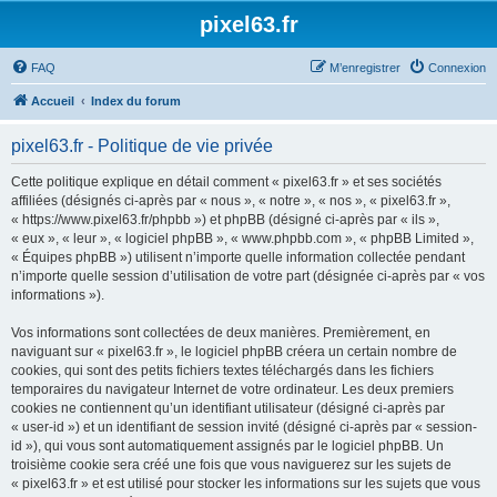
pixel63.fr
FAQ
M’enregistrer
Connexion
Accueil
Index du forum
pixel63.fr - Politique de vie privée
Cette politique explique en détail comment « pixel63.fr » et ses sociétés
affiliées (désignés ci-après par « nous », « notre », « nos », « pixel63.fr »,
« https://www.pixel63.fr/phpbb ») et phpBB (désigné ci-après par « ils »,
« eux », « leur », « logiciel phpBB », « www.phpbb.com », « phpBB Limited »,
« Équipes phpBB ») utilisent n’importe quelle information collectée pendant
n’importe quelle session d’utilisation de votre part (désignée ci-après par « vos
informations »).
Vos informations sont collectées de deux manières. Premièrement, en
naviguant sur « pixel63.fr », le logiciel phpBB créera un certain nombre de
cookies, qui sont des petits fichiers textes téléchargés dans les fichiers
temporaires du navigateur Internet de votre ordinateur. Les deux premiers
cookies ne contiennent qu’un identifiant utilisateur (désigné ci-après par
« user-id ») et un identifiant de session invité (désigné ci-après par « session-
id »), qui vous sont automatiquement assignés par le logiciel phpBB. Un
troisième cookie sera créé une fois que vous naviguerez sur les sujets de
« pixel63.fr » et est utilisé pour stocker les informations sur les sujets que vous