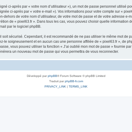
gné ci-après par « votre nom d’utilisateur »), un mot de passe personnel utilisé po
gnée ci-après par « votre e-mail »). Vos informations pour votre compte sur « pixel
-dehors de votre nom d’utilisateur, de votre mot de passe et de votre adresse e-ma
scrétion de « pixel63.fr ». Dans tous les cas, vous pouvez choisir quelle informatio
mail par le logiciel phpBB.
l soit sécurisé. Cependant, il est recommandé de ne pas utiliser le même mot de pas
vez-le soigneusement et en aucun cas une personne affiliée de « pixel63.fr », de 
passe, vous pouvez utiliser la fonction « J’ai oublié mon mot de passe » fournie p
BB générera un nouveau mot de passe qui vous permettra de vous reconnecter.
Développé par
phpBB
® Forum Software © phpBB Limited
Traduit par
phpBB-fr.com
PRIVACY_LINK
|
TERMS_LINK