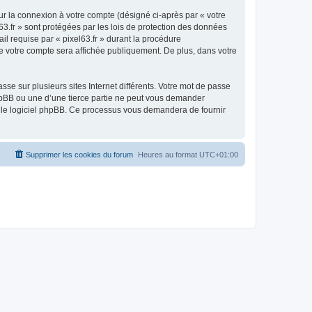
ur la connexion à votre compte (désigné ci-après par « votre
63.fr » sont protégées par les lois de protection des données
il requise par « pixel63.fr » durant la procédure
n de votre compte sera affichée publiquement. De plus, dans votre
se sur plusieurs sites Internet différents. Votre mot de passe
phpBB ou une d’une tierce partie ne peut vous demander
ar le logiciel phpBB. Ce processus vous demandera de fournir
Supprimer les cookies du forum
Heures au format
UTC+01:00