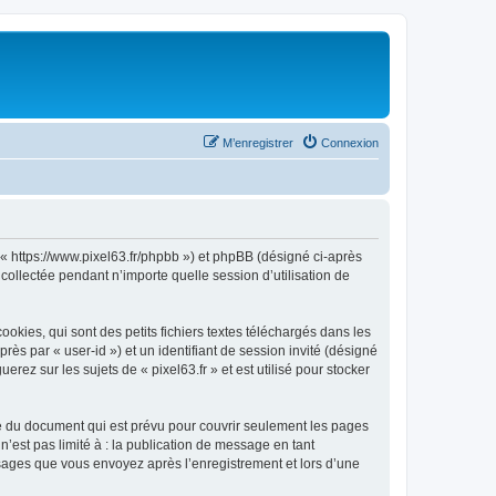
M’enregistrer
Connexion
», « https://www.pixel63.fr/phpbb ») et phpBB (désigné ci-après
 collectée pendant n’importe quelle session d’utilisation de
okies, qui sont des petits fichiers textes téléchargés dans les
rès par « user-id ») et un identifiant de session invité (désigné
ez sur les sujets de « pixel63.fr » et est utilisé pour stocker
ée du document qui est prévu pour couvrir seulement les pages
’est pas limité à : la publication de message en tant
essages que vous envoyez après l’enregistrement et lors d’une