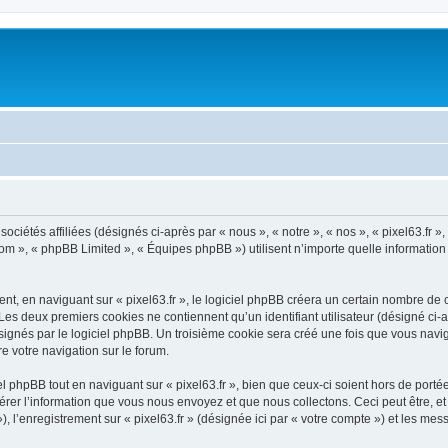
sociétés affiliées (désignés ci-après par « nous », « notre », « nos », « pixel63.fr 
com », « phpBB Limited », « Équipes phpBB ») utilisent n’importe quelle information
, en naviguant sur « pixel63.fr », le logiciel phpBB créera un certain nombre de co
Les deux premiers cookies ne contiennent qu’un identifiant utilisateur (désigné ci-ap
gnés par le logiciel phpBB. Un troisième cookie sera créé une fois que vous naviguer
re votre navigation sur le forum.
 phpBB tout en naviguant sur « pixel63.fr », bien que ceux-ci soient hors de port
er l’information que vous nous envoyez et que nous collectons. Ceci peut être, et n
»), l’enregistrement sur « pixel63.fr » (désignée ici par « votre compte ») et les m