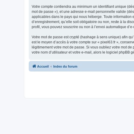
Votre compte contiendra au minimum un identifiant unique (dési
mot de passe »), et une adresse e-mail personnelle valide (dési
applicables dans le pays qui nous héberge. Toute information en
d’enregistrement, qu’elle soit obligatoire ou non, reste à la di
profil, vous pouvez souscrire ou non à l’envoi automatique d’e-
Votre mot de passe est crypté (hashage à sens unique) afin qu’i
est le moyen d’accès à votre compte sur « pixel63.fr », conser
légitimement votre mot de passe. Si vous oubliez votre mot de 
votre nom d’utilisateur et votre e-mail, alors le logiciel php
Accueil
Index du forum