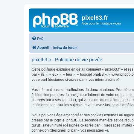
pixel63.fr
Aide pour le montage vidéo
FAQ
Accueil
Index du forum
pixel63.fr - Politique de vie privée
Cette politique explique en détail comment « pixel63.fr » et ses 
par « ils », « eux », « leur », « logiciel phpBB », « www.phpbb.
votre part (désignée ci-après par « vos informations »).
Vos informations sont collectées de deux manières. Premièrement
fichiers temporaires du navigateur Internet de votre ordinateur. 
ci-après par « session-id »), qui vous sont automatiquement assi
les informations sur les sujets que vous avez lus, ce qui amélio
Nous pouvons également créer des cookies externes au logiciel
créées par le logiciel phpBB. La seconde manière est de récupér
qu’utilisateur invité (désignée ci-après par « messages invités 
connexion (désignés ici par « vos messages »).