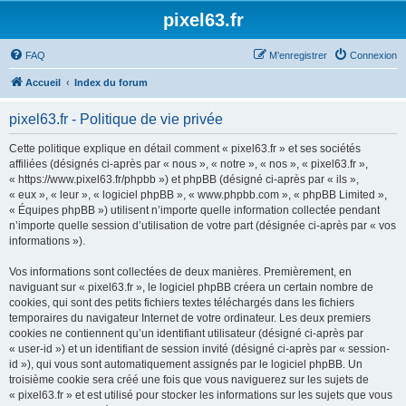
pixel63.fr
FAQ
M’enregistrer
Connexion
Accueil
Index du forum
pixel63.fr - Politique de vie privée
Cette politique explique en détail comment « pixel63.fr » et ses sociétés
affiliées (désignés ci-après par « nous », « notre », « nos », « pixel63.fr »,
« https://www.pixel63.fr/phpbb ») et phpBB (désigné ci-après par « ils »,
« eux », « leur », « logiciel phpBB », « www.phpbb.com », « phpBB Limited »,
« Équipes phpBB ») utilisent n’importe quelle information collectée pendant
n’importe quelle session d’utilisation de votre part (désignée ci-après par « vos
informations »).
Vos informations sont collectées de deux manières. Premièrement, en
naviguant sur « pixel63.fr », le logiciel phpBB créera un certain nombre de
cookies, qui sont des petits fichiers textes téléchargés dans les fichiers
temporaires du navigateur Internet de votre ordinateur. Les deux premiers
cookies ne contiennent qu’un identifiant utilisateur (désigné ci-après par
« user-id ») et un identifiant de session invité (désigné ci-après par « session-
id »), qui vous sont automatiquement assignés par le logiciel phpBB. Un
troisième cookie sera créé une fois que vous naviguerez sur les sujets de
« pixel63.fr » et est utilisé pour stocker les informations sur les sujets que vous