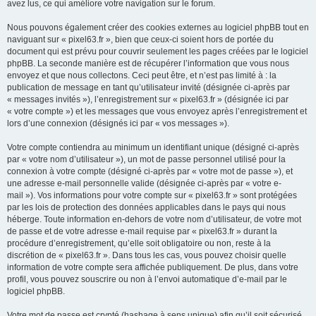
avez lus, ce qui améliore votre navigation sur le forum.
Nous pouvons également créer des cookies externes au logiciel phpBB tout en
naviguant sur « pixel63.fr », bien que ceux-ci soient hors de portée du
document qui est prévu pour couvrir seulement les pages créées par le logiciel
phpBB. La seconde manière est de récupérer l’information que vous nous
envoyez et que nous collectons. Ceci peut être, et n’est pas limité à : la
publication de message en tant qu’utilisateur invité (désignée ci-après par
« messages invités »), l’enregistrement sur « pixel63.fr » (désignée ici par
« votre compte ») et les messages que vous envoyez après l’enregistrement et
lors d’une connexion (désignés ici par « vos messages »).
Votre compte contiendra au minimum un identifiant unique (désigné ci-après
par « votre nom d’utilisateur »), un mot de passe personnel utilisé pour la
connexion à votre compte (désigné ci-après par « votre mot de passe »), et
une adresse e-mail personnelle valide (désignée ci-après par « votre e-
mail »). Vos informations pour votre compte sur « pixel63.fr » sont protégées
par les lois de protection des données applicables dans le pays qui nous
héberge. Toute information en-dehors de votre nom d’utilisateur, de votre mot
de passe et de votre adresse e-mail requise par « pixel63.fr » durant la
procédure d’enregistrement, qu’elle soit obligatoire ou non, reste à la
discrétion de « pixel63.fr ». Dans tous les cas, vous pouvez choisir quelle
information de votre compte sera affichée publiquement. De plus, dans votre
profil, vous pouvez souscrire ou non à l’envoi automatique d’e-mail par le
logiciel phpBB.
Votre mot de passe est crypté (hashage à sens unique) afin qu’il soit sécurisé.