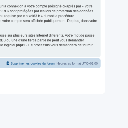
ur la connexion à votre compte (désigné ci-après par « votre
63.fr » sont protégées par les lois de protection des données
il requise par « pixel63.fr » durant la procédure
n de votre compte sera affichée publiquement. De plus, dans votre
se sur plusieurs sites Internet différents. Votre mot de passe
phpBB ou une d’une tierce partie ne peut vous demander
ar le logiciel phpBB. Ce processus vous demandera de fournir
Supprimer les cookies du forum
Heures au format
UTC+01:00