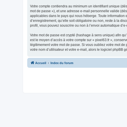
Votre compte contiendra au minimum un identifiant unique (dési
mot de passe »), et une adresse e-mail personnelle valide (dési
applicables dans le pays qui nous héberge. Toute information en
d’enregistrement, qu’elle soit obligatoire ou non, reste à la di
profil, vous pouvez souscrire ou non à l’envoi automatique d’e-
Votre mot de passe est crypté (hashage à sens unique) afin qu’i
est le moyen d’accès à votre compte sur « pixel63.fr », conser
légitimement votre mot de passe. Si vous oubliez votre mot de 
votre nom d’utilisateur et votre e-mail, alors le logiciel php
Accueil
Index du forum