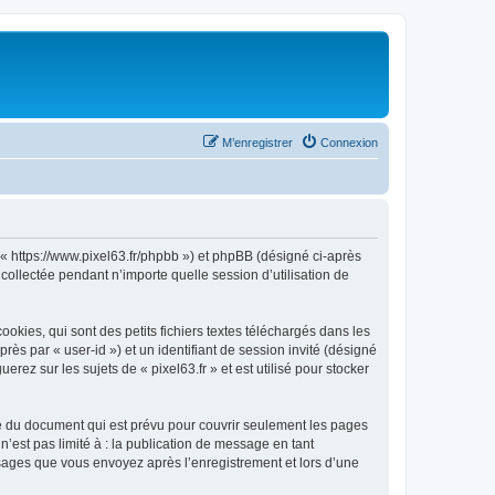
M’enregistrer
Connexion
», « https://www.pixel63.fr/phpbb ») et phpBB (désigné ci-après
 collectée pendant n’importe quelle session d’utilisation de
okies, qui sont des petits fichiers textes téléchargés dans les
rès par « user-id ») et un identifiant de session invité (désigné
ez sur les sujets de « pixel63.fr » et est utilisé pour stocker
ée du document qui est prévu pour couvrir seulement les pages
’est pas limité à : la publication de message en tant
essages que vous envoyez après l’enregistrement et lors d’une