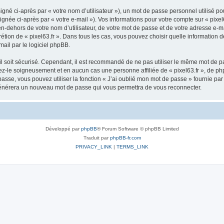
gné ci-après par « votre nom d’utilisateur »), un mot de passe personnel utilisé po
gnée ci-après par « votre e-mail »). Vos informations pour votre compte sur « pixel
-dehors de votre nom d’utilisateur, de votre mot de passe et de votre adresse e-ma
scrétion de « pixel63.fr ». Dans tous les cas, vous pouvez choisir quelle informatio
mail par le logiciel phpBB.
l soit sécurisé. Cependant, il est recommandé de ne pas utiliser le même mot de pas
vez-le soigneusement et en aucun cas une personne affiliée de « pixel63.fr », de 
passe, vous pouvez utiliser la fonction « J’ai oublié mon mot de passe » fournie p
BB générera un nouveau mot de passe qui vous permettra de vous reconnecter.
Développé par
phpBB
® Forum Software © phpBB Limited
Traduit par
phpBB-fr.com
PRIVACY_LINK
|
TERMS_LINK