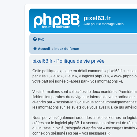
pixel63.fr
Aide pour le montage vidéo
FAQ
Accueil
Index du forum
pixel63.fr - Politique de vie privée
Cette politique explique en détail comment « pixel63.fr » et ses 
par « ils », « eux », « leur », « logiciel phpBB », « www.phpbb.
votre part (désignée ci-après par « vos informations »).
Vos informations sont collectées de deux manières. Premièrement
fichiers temporaires du navigateur Internet de votre ordinateur. 
ci-après par « session-id »), qui vous sont automatiquement assi
les informations sur les sujets que vous avez lus, ce qui amélio
Nous pouvons également créer des cookies externes au logiciel
créées par le logiciel phpBB. La seconde manière est de récupér
qu’utilisateur invité (désignée ci-après par « messages invités 
connexion (désignés ici par « vos messages »).