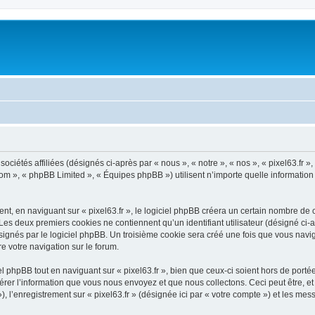
sociétés affiliées (désignés ci-après par « nous », « notre », « nos », « pixel63.fr 
com », « phpBB Limited », « Équipes phpBB ») utilisent n’importe quelle information
, en naviguant sur « pixel63.fr », le logiciel phpBB créera un certain nombre de co
Les deux premiers cookies ne contiennent qu’un identifiant utilisateur (désigné ci-ap
gnés par le logiciel phpBB. Un troisième cookie sera créé une fois que vous naviguer
re votre navigation sur le forum.
 phpBB tout en naviguant sur « pixel63.fr », bien que ceux-ci soient hors de port
er l’information que vous nous envoyez et que nous collectons. Ceci peut être, et n
»), l’enregistrement sur « pixel63.fr » (désignée ici par « votre compte ») et les m