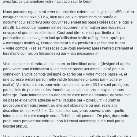
avez lus, ce qui améliore votre navigation sur le forum.
Nous pouvons également créer des cookies externes au logiciel phpBB tout en
naviguant sur « pixel63.fr », bien que ceux-ci soient hors de portée du
document qui est prévu pour couvrir seulement les pages créées par le logiciel
phpBB. La seconde manière est de récupérer l’information que vous nous
envoyez et que nous collectons. Ceci peut être, et n’est pas limité à : la
publication de message en tant qu’utilisateur invité (désignée ci-après par
« messages invités »), l’enregistrement sur « pixel63.fr » (désignée ici par
« votre compte ») et les messages que vous envoyez après l’enregistrement et
lors d’une connexion (désignés ici par « vos messages »).
Votre compte contiendra au minimum un identifiant unique (désigné ci-après
par « votre nom d’utilisateur »), un mot de passe personnel utilisé pour la
connexion à votre compte (désigné ci-après par « votre mot de passe »), et
une adresse e-mail personnelle valide (désignée ci-après par « votre e-
mail »). Vos informations pour votre compte sur « pixel63.fr » sont protégées
par les lois de protection des données applicables dans le pays qui nous
héberge. Toute information en-dehors de votre nom d’utilisateur, de votre mot
de passe et de votre adresse e-mail requise par « pixel63.fr » durant la
procédure d’enregistrement, qu’elle soit obligatoire ou non, reste à la
discrétion de « pixel63.fr ». Dans tous les cas, vous pouvez choisir quelle
information de votre compte sera affichée publiquement. De plus, dans votre
profil, vous pouvez souscrire ou non à l’envoi automatique d’e-mail par le
logiciel phpBB.
Votre mot de passe est crypté (hashage à sens unique) afin qu’il soit sécurisé.