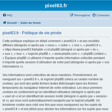
pixel63.fr
FAQ
M’enregistrer
Connexion
Accueil
Index du forum
pixel63.fr - Politique de vie privée
Cette politique explique en détail comment « pixel63.fr » et ses sociétés
affiliées (désignés ci-après par « nous », « notre », « nos », « pixel63.fr »,
« https://www.pixel63.fr/phpbb ») et phpBB (désigné ci-après par « ils »,
« eux », « leur », « logiciel phpBB », « www.phpbb.com », « phpBB Limited »,
« Équipes phpBB ») utilisent n’importe quelle information collectée pendant
n’importe quelle session d’utilisation de votre part (désignée ci-après par « vos
informations »).
Vos informations sont collectées de deux manières. Premièrement, en
naviguant sur « pixel63.fr », le logiciel phpBB créera un certain nombre de
cookies, qui sont des petits fichiers textes téléchargés dans les fichiers
temporaires du navigateur Internet de votre ordinateur. Les deux premiers
cookies ne contiennent qu’un identifiant utilisateur (désigné ci-après par
« user-id ») et un identifiant de session invité (désigné ci-après par « session-
id »), qui vous sont automatiquement assignés par le logiciel phpBB. Un
troisième cookie sera créé une fois que vous naviguerez sur les sujets de
« pixel63.fr » et est utilisé pour stocker les informations sur les sujets que vous