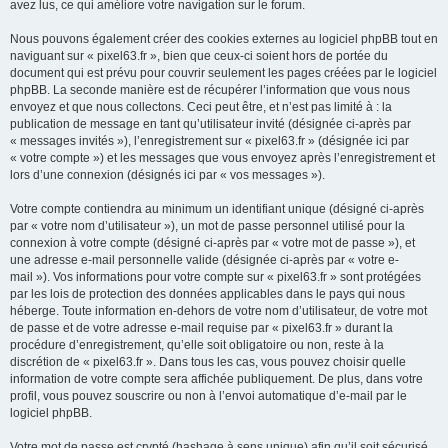
avez lus, ce qui améliore votre navigation sur le forum.
Nous pouvons également créer des cookies externes au logiciel phpBB tout en
naviguant sur « pixel63.fr », bien que ceux-ci soient hors de portée du
document qui est prévu pour couvrir seulement les pages créées par le logiciel
phpBB. La seconde manière est de récupérer l’information que vous nous
envoyez et que nous collectons. Ceci peut être, et n’est pas limité à : la
publication de message en tant qu’utilisateur invité (désignée ci-après par
« messages invités »), l’enregistrement sur « pixel63.fr » (désignée ici par
« votre compte ») et les messages que vous envoyez après l’enregistrement et
lors d’une connexion (désignés ici par « vos messages »).
Votre compte contiendra au minimum un identifiant unique (désigné ci-après
par « votre nom d’utilisateur »), un mot de passe personnel utilisé pour la
connexion à votre compte (désigné ci-après par « votre mot de passe »), et
une adresse e-mail personnelle valide (désignée ci-après par « votre e-
mail »). Vos informations pour votre compte sur « pixel63.fr » sont protégées
par les lois de protection des données applicables dans le pays qui nous
héberge. Toute information en-dehors de votre nom d’utilisateur, de votre mot
de passe et de votre adresse e-mail requise par « pixel63.fr » durant la
procédure d’enregistrement, qu’elle soit obligatoire ou non, reste à la
discrétion de « pixel63.fr ». Dans tous les cas, vous pouvez choisir quelle
information de votre compte sera affichée publiquement. De plus, dans votre
profil, vous pouvez souscrire ou non à l’envoi automatique d’e-mail par le
logiciel phpBB.
Votre mot de passe est crypté (hashage à sens unique) afin qu’il soit sécurisé.