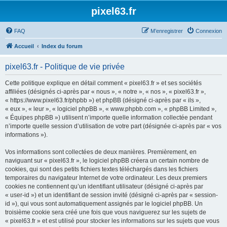
pixel63.fr
FAQ
M’enregistrer
Connexion
Accueil
Index du forum
pixel63.fr - Politique de vie privée
Cette politique explique en détail comment « pixel63.fr » et ses sociétés
affiliées (désignés ci-après par « nous », « notre », « nos », « pixel63.fr »,
« https://www.pixel63.fr/phpbb ») et phpBB (désigné ci-après par « ils »,
« eux », « leur », « logiciel phpBB », « www.phpbb.com », « phpBB Limited »,
« Équipes phpBB ») utilisent n’importe quelle information collectée pendant
n’importe quelle session d’utilisation de votre part (désignée ci-après par « vos
informations »).
Vos informations sont collectées de deux manières. Premièrement, en
naviguant sur « pixel63.fr », le logiciel phpBB créera un certain nombre de
cookies, qui sont des petits fichiers textes téléchargés dans les fichiers
temporaires du navigateur Internet de votre ordinateur. Les deux premiers
cookies ne contiennent qu’un identifiant utilisateur (désigné ci-après par
« user-id ») et un identifiant de session invité (désigné ci-après par « session-
id »), qui vous sont automatiquement assignés par le logiciel phpBB. Un
troisième cookie sera créé une fois que vous naviguerez sur les sujets de
« pixel63.fr » et est utilisé pour stocker les informations sur les sujets que vous