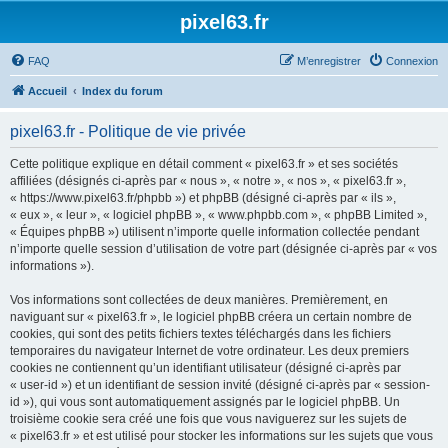
pixel63.fr
FAQ
M’enregistrer
Connexion
Accueil
Index du forum
pixel63.fr - Politique de vie privée
Cette politique explique en détail comment « pixel63.fr » et ses sociétés
affiliées (désignés ci-après par « nous », « notre », « nos », « pixel63.fr »,
« https://www.pixel63.fr/phpbb ») et phpBB (désigné ci-après par « ils »,
« eux », « leur », « logiciel phpBB », « www.phpbb.com », « phpBB Limited »,
« Équipes phpBB ») utilisent n’importe quelle information collectée pendant
n’importe quelle session d’utilisation de votre part (désignée ci-après par « vos
informations »).
Vos informations sont collectées de deux manières. Premièrement, en
naviguant sur « pixel63.fr », le logiciel phpBB créera un certain nombre de
cookies, qui sont des petits fichiers textes téléchargés dans les fichiers
temporaires du navigateur Internet de votre ordinateur. Les deux premiers
cookies ne contiennent qu’un identifiant utilisateur (désigné ci-après par
« user-id ») et un identifiant de session invité (désigné ci-après par « session-
id »), qui vous sont automatiquement assignés par le logiciel phpBB. Un
troisième cookie sera créé une fois que vous naviguerez sur les sujets de
« pixel63.fr » et est utilisé pour stocker les informations sur les sujets que vous