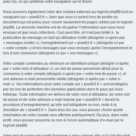
avez lus, ce qui améliore votre navigation sur le forum.
Nous pouvons également créer des cookies externes au logiciel phpBB tout en
naviguant sur « pixel63.fr », bien que ceux-ci soient hors de portée du
document qui est prévu pour couvrir seulement les pages créées par le logiciel
phpBB. La seconde manière est de récupérer l’information que vous nous
envoyez et que nous collectons. Ceci peut être, et n’est pas limité à : la
publication de message en tant qu’utilisateur invité (désignée ci-après par
« messages invités »), l’enregistrement sur « pixel63.fr » (désignée ici par
« votre compte ») et les messages que vous envoyez après l’enregistrement et
lors d’une connexion (désignés ici par « vos messages »).
Votre compte contiendra au minimum un identifiant unique (désigné ci-après
par « votre nom d’utilisateur »), un mot de passe personnel utilisé pour la
connexion à votre compte (désigné ci-après par « votre mot de passe »), et
une adresse e-mail personnelle valide (désignée ci-après par « votre e-
mail »). Vos informations pour votre compte sur « pixel63.fr » sont protégées
par les lois de protection des données applicables dans le pays qui nous
héberge. Toute information en-dehors de votre nom d’utilisateur, de votre mot
de passe et de votre adresse e-mail requise par « pixel63.fr » durant la
procédure d’enregistrement, qu’elle soit obligatoire ou non, reste à la
discrétion de « pixel63.fr ». Dans tous les cas, vous pouvez choisir quelle
information de votre compte sera affichée publiquement. De plus, dans votre
profil, vous pouvez souscrire ou non à l’envoi automatique d’e-mail par le
logiciel phpBB.
Votre mot de passe est crypté (hashage à sens unique) afin qu’il soit sécurisé.