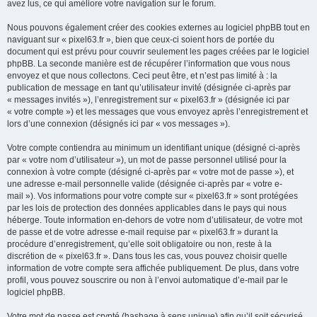
avez lus, ce qui améliore votre navigation sur le forum.
Nous pouvons également créer des cookies externes au logiciel phpBB tout en
naviguant sur « pixel63.fr », bien que ceux-ci soient hors de portée du
document qui est prévu pour couvrir seulement les pages créées par le logiciel
phpBB. La seconde manière est de récupérer l’information que vous nous
envoyez et que nous collectons. Ceci peut être, et n’est pas limité à : la
publication de message en tant qu’utilisateur invité (désignée ci-après par
« messages invités »), l’enregistrement sur « pixel63.fr » (désignée ici par
« votre compte ») et les messages que vous envoyez après l’enregistrement et
lors d’une connexion (désignés ici par « vos messages »).
Votre compte contiendra au minimum un identifiant unique (désigné ci-après
par « votre nom d’utilisateur »), un mot de passe personnel utilisé pour la
connexion à votre compte (désigné ci-après par « votre mot de passe »), et
une adresse e-mail personnelle valide (désignée ci-après par « votre e-
mail »). Vos informations pour votre compte sur « pixel63.fr » sont protégées
par les lois de protection des données applicables dans le pays qui nous
héberge. Toute information en-dehors de votre nom d’utilisateur, de votre mot
de passe et de votre adresse e-mail requise par « pixel63.fr » durant la
procédure d’enregistrement, qu’elle soit obligatoire ou non, reste à la
discrétion de « pixel63.fr ». Dans tous les cas, vous pouvez choisir quelle
information de votre compte sera affichée publiquement. De plus, dans votre
profil, vous pouvez souscrire ou non à l’envoi automatique d’e-mail par le
logiciel phpBB.
Votre mot de passe est crypté (hashage à sens unique) afin qu’il soit sécurisé.