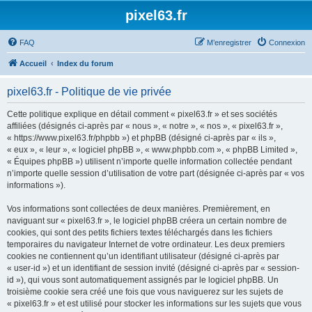
pixel63.fr
FAQ
M’enregistrer
Connexion
Accueil
Index du forum
pixel63.fr - Politique de vie privée
Cette politique explique en détail comment « pixel63.fr » et ses sociétés
affiliées (désignés ci-après par « nous », « notre », « nos », « pixel63.fr »,
« https://www.pixel63.fr/phpbb ») et phpBB (désigné ci-après par « ils »,
« eux », « leur », « logiciel phpBB », « www.phpbb.com », « phpBB Limited »,
« Équipes phpBB ») utilisent n’importe quelle information collectée pendant
n’importe quelle session d’utilisation de votre part (désignée ci-après par « vos
informations »).
Vos informations sont collectées de deux manières. Premièrement, en
naviguant sur « pixel63.fr », le logiciel phpBB créera un certain nombre de
cookies, qui sont des petits fichiers textes téléchargés dans les fichiers
temporaires du navigateur Internet de votre ordinateur. Les deux premiers
cookies ne contiennent qu’un identifiant utilisateur (désigné ci-après par
« user-id ») et un identifiant de session invité (désigné ci-après par « session-
id »), qui vous sont automatiquement assignés par le logiciel phpBB. Un
troisième cookie sera créé une fois que vous naviguerez sur les sujets de
« pixel63.fr » et est utilisé pour stocker les informations sur les sujets que vous