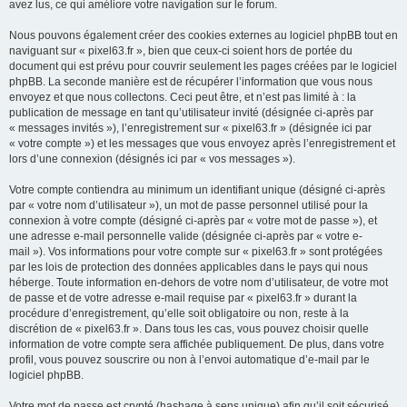
avez lus, ce qui améliore votre navigation sur le forum.
Nous pouvons également créer des cookies externes au logiciel phpBB tout en
naviguant sur « pixel63.fr », bien que ceux-ci soient hors de portée du
document qui est prévu pour couvrir seulement les pages créées par le logiciel
phpBB. La seconde manière est de récupérer l’information que vous nous
envoyez et que nous collectons. Ceci peut être, et n’est pas limité à : la
publication de message en tant qu’utilisateur invité (désignée ci-après par
« messages invités »), l’enregistrement sur « pixel63.fr » (désignée ici par
« votre compte ») et les messages que vous envoyez après l’enregistrement et
lors d’une connexion (désignés ici par « vos messages »).
Votre compte contiendra au minimum un identifiant unique (désigné ci-après
par « votre nom d’utilisateur »), un mot de passe personnel utilisé pour la
connexion à votre compte (désigné ci-après par « votre mot de passe »), et
une adresse e-mail personnelle valide (désignée ci-après par « votre e-
mail »). Vos informations pour votre compte sur « pixel63.fr » sont protégées
par les lois de protection des données applicables dans le pays qui nous
héberge. Toute information en-dehors de votre nom d’utilisateur, de votre mot
de passe et de votre adresse e-mail requise par « pixel63.fr » durant la
procédure d’enregistrement, qu’elle soit obligatoire ou non, reste à la
discrétion de « pixel63.fr ». Dans tous les cas, vous pouvez choisir quelle
information de votre compte sera affichée publiquement. De plus, dans votre
profil, vous pouvez souscrire ou non à l’envoi automatique d’e-mail par le
logiciel phpBB.
Votre mot de passe est crypté (hashage à sens unique) afin qu’il soit sécurisé.