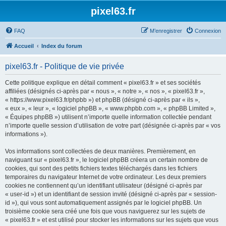
pixel63.fr
FAQ
M’enregistrer
Connexion
Accueil
Index du forum
pixel63.fr - Politique de vie privée
Cette politique explique en détail comment « pixel63.fr » et ses sociétés
affiliées (désignés ci-après par « nous », « notre », « nos », « pixel63.fr »,
« https://www.pixel63.fr/phpbb ») et phpBB (désigné ci-après par « ils »,
« eux », « leur », « logiciel phpBB », « www.phpbb.com », « phpBB Limited »,
« Équipes phpBB ») utilisent n’importe quelle information collectée pendant
n’importe quelle session d’utilisation de votre part (désignée ci-après par « vos
informations »).
Vos informations sont collectées de deux manières. Premièrement, en
naviguant sur « pixel63.fr », le logiciel phpBB créera un certain nombre de
cookies, qui sont des petits fichiers textes téléchargés dans les fichiers
temporaires du navigateur Internet de votre ordinateur. Les deux premiers
cookies ne contiennent qu’un identifiant utilisateur (désigné ci-après par
« user-id ») et un identifiant de session invité (désigné ci-après par « session-
id »), qui vous sont automatiquement assignés par le logiciel phpBB. Un
troisième cookie sera créé une fois que vous naviguerez sur les sujets de
« pixel63.fr » et est utilisé pour stocker les informations sur les sujets que vous