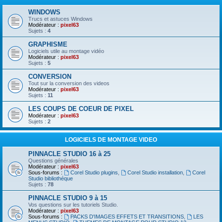
WINDOWS
Trucs et astuces Windows
Modérateur :
pixel63
Sujets :
4
GRAPHISME
Logiciels utile au montage vidéo
Modérateur :
pixel63
Sujets :
5
CONVERSION
Tout sur la conversion des videos
Modérateur :
pixel63
Sujets :
11
LES COUPS DE COEUR DE PIXEL
Modérateur :
pixel63
Sujets :
2
LOGICIELS DE MONTAGE VIDEO
PINNACLE STUDIO 16 à 25
Questions générales
Modérateur :
pixel63
Sous-forums :
Corel Studio plugins
,
Corel Studio installation
,
Corel
Studio bibliothéque
Sujets :
78
PINNACLE STUDIO 9 à 15
Vos questions sur les tutoriels Studio.
Modérateur :
pixel63
Sous-forums :
PACKS D'IMAGES EFFETS ET TRANSITIONS
,
LES