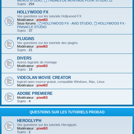
MENUS STUDIO
,
THEMES DE MONTAGE POUR STUDIO 12
Sujets :
254
HOLLYWOOD FX
Vos questions sur les tutoriels Hollywood FX
Modérateur :
pixel63
Sous-forums :
HOLLYWOOD FX - AVID STUDIO
,
HOLLYWOOD FX -
PINNACLE STUDIO
Sujets :
37
PLUGINS
Vos questions sur les tutoriels des plugins
Modérateur :
pixel63
Sujets :
21
DIVERS
Autres logiciels de montage
Modérateur :
pixel63
Sujets :
19
VIDEOLAN MOVIE CREATOR
logiciel open source gratuit, compatible Windows, Mac, Linux
Modérateur :
pixel63
ADOBE PREMIERE
Modérateur :
pixel63
Sujets :
4
QUESTIONS SUR LES TUTORIELS PRODAD
HEROGLYPH
Vos questions sur les tutoriels Heroglyph.
Modérateur :
pixel63
Sujets :
2