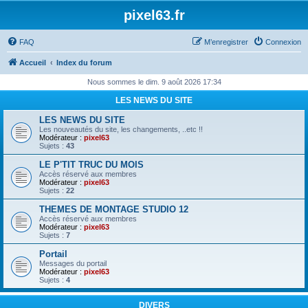
pixel63.fr
FAQ
M’enregistrer
Connexion
Accueil
Index du forum
Nous sommes le dim. 9 août 2026 17:34
LES NEWS DU SITE
LES NEWS DU SITE
Les nouveautés du site, les changements, ..etc !!
Modérateur :
pixel63
Sujets :
43
LE P'TIT TRUC DU MOIS
Accès réservé aux membres
Modérateur :
pixel63
Sujets :
22
THEMES DE MONTAGE STUDIO 12
Accès réservé aux membres
Modérateur :
pixel63
Sujets :
7
Portail
Messages du portail
Modérateur :
pixel63
Sujets :
4
DIVERS