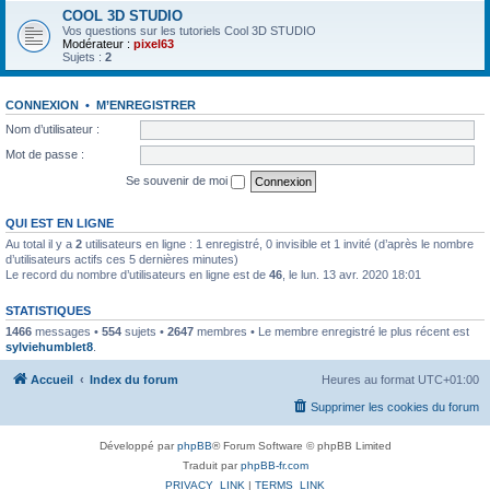
COOL 3D STUDIO
Vos questions sur les tutoriels Cool 3D STUDIO
Modérateur :
pixel63
Sujets :
2
CONNEXION
•
M’ENREGISTRER
Nom d’utilisateur :
Mot de passe :
Se souvenir de moi
QUI EST EN LIGNE
Au total il y a
2
utilisateurs en ligne : 1 enregistré, 0 invisible et 1 invité (d’après le nombre
d’utilisateurs actifs ces 5 dernières minutes)
Le record du nombre d’utilisateurs en ligne est de
46
, le lun. 13 avr. 2020 18:01
STATISTIQUES
1466
messages •
554
sujets •
2647
membres • Le membre enregistré le plus récent est
sylviehumblet8
.
Accueil
Index du forum
Heures au format
UTC+01:00
Supprimer les cookies du forum
Développé par
phpBB
® Forum Software © phpBB Limited
Traduit par
phpBB-fr.com
PRIVACY_LINK
|
TERMS_LINK