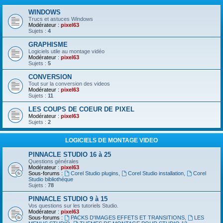
WINDOWS
Trucs et astuces Windows
Modérateur :
pixel63
Sujets :
4
GRAPHISME
Logiciels utile au montage vidéo
Modérateur :
pixel63
Sujets :
5
CONVERSION
Tout sur la conversion des videos
Modérateur :
pixel63
Sujets :
11
LES COUPS DE COEUR DE PIXEL
Modérateur :
pixel63
Sujets :
2
LOGICIELS DE MONTAGE VIDEO
PINNACLE STUDIO 16 à 25
Questions générales
Modérateur :
pixel63
Sous-forums :
Corel Studio plugins
,
Corel Studio installation
,
Corel
Studio bibliothéque
Sujets :
78
PINNACLE STUDIO 9 à 15
Vos questions sur les tutoriels Studio.
Modérateur :
pixel63
Sous-forums :
PACKS D'IMAGES EFFETS ET TRANSITIONS
,
LES