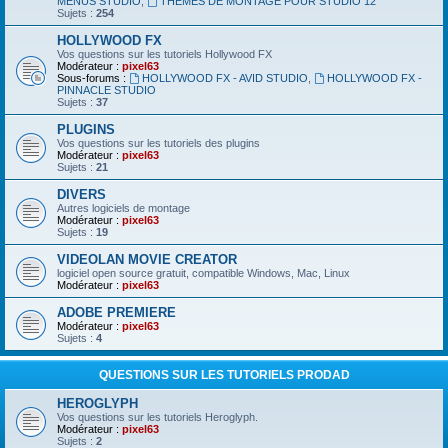
MENUS STUDIO
,
THEMES DE MONTAGE POUR STUDIO 12
Sujets :
254
HOLLYWOOD FX
Vos questions sur les tutoriels Hollywood FX
Modérateur :
pixel63
Sous-forums :
HOLLYWOOD FX - AVID STUDIO
,
HOLLYWOOD FX -
PINNACLE STUDIO
Sujets :
37
PLUGINS
Vos questions sur les tutoriels des plugins
Modérateur :
pixel63
Sujets :
21
DIVERS
Autres logiciels de montage
Modérateur :
pixel63
Sujets :
19
VIDEOLAN MOVIE CREATOR
logiciel open source gratuit, compatible Windows, Mac, Linux
Modérateur :
pixel63
ADOBE PREMIERE
Modérateur :
pixel63
Sujets :
4
QUESTIONS SUR LES TUTORIELS PRODAD
HEROGLYPH
Vos questions sur les tutoriels Heroglyph.
Modérateur :
pixel63
Sujets :
2