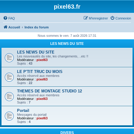
pixel63.fr
FAQ
M’enregistrer
Connexion
Accueil
Index du forum
Nous sommes le ven. 7 août 2026 17:31
LES NEWS DU SITE
LES NEWS DU SITE
Les nouveautés du site, les changements, ..etc !!
Modérateur :
pixel63
Sujets :
43
LE P'TIT TRUC DU MOIS
Accès réservé aux membres
Modérateur :
pixel63
Sujets :
22
THEMES DE MONTAGE STUDIO 12
Accès réservé aux membres
Modérateur :
pixel63
Sujets :
7
Portail
Messages du portail
Modérateur :
pixel63
Sujets :
4
DIVERS