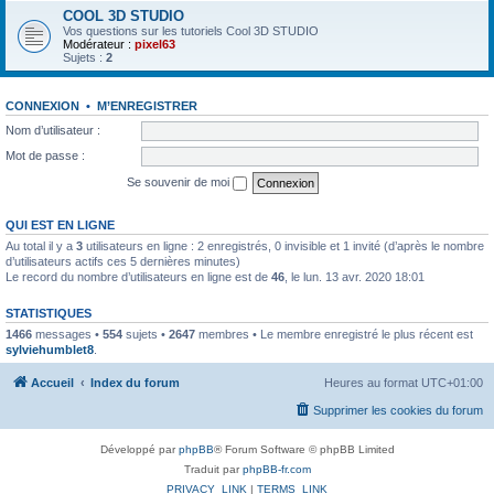
COOL 3D STUDIO
Vos questions sur les tutoriels Cool 3D STUDIO
Modérateur :
pixel63
Sujets :
2
CONNEXION
•
M’ENREGISTRER
Nom d’utilisateur :
Mot de passe :
Se souvenir de moi
QUI EST EN LIGNE
Au total il y a
3
utilisateurs en ligne : 2 enregistrés, 0 invisible et 1 invité (d’après le nombre
d’utilisateurs actifs ces 5 dernières minutes)
Le record du nombre d’utilisateurs en ligne est de
46
, le lun. 13 avr. 2020 18:01
STATISTIQUES
1466
messages •
554
sujets •
2647
membres • Le membre enregistré le plus récent est
sylviehumblet8
.
Accueil
Index du forum
Heures au format
UTC+01:00
Supprimer les cookies du forum
Développé par
phpBB
® Forum Software © phpBB Limited
Traduit par
phpBB-fr.com
PRIVACY_LINK
|
TERMS_LINK