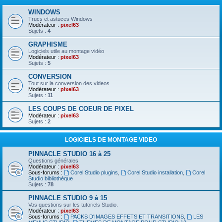
WINDOWS
Trucs et astuces Windows
Modérateur :
pixel63
Sujets :
4
GRAPHISME
Logiciels utile au montage vidéo
Modérateur :
pixel63
Sujets :
5
CONVERSION
Tout sur la conversion des videos
Modérateur :
pixel63
Sujets :
11
LES COUPS DE COEUR DE PIXEL
Modérateur :
pixel63
Sujets :
2
LOGICIELS DE MONTAGE VIDEO
PINNACLE STUDIO 16 à 25
Questions générales
Modérateur :
pixel63
Sous-forums :
Corel Studio plugins
,
Corel Studio installation
,
Corel
Studio bibliothéque
Sujets :
78
PINNACLE STUDIO 9 à 15
Vos questions sur les tutoriels Studio.
Modérateur :
pixel63
Sous-forums :
PACKS D'IMAGES EFFETS ET TRANSITIONS
,
LES