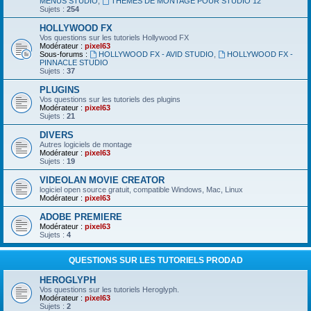
MENUS STUDIO
,
THEMES DE MONTAGE POUR STUDIO 12
Sujets :
254
HOLLYWOOD FX
Vos questions sur les tutoriels Hollywood FX
Modérateur :
pixel63
Sous-forums :
HOLLYWOOD FX - AVID STUDIO
,
HOLLYWOOD FX -
PINNACLE STUDIO
Sujets :
37
PLUGINS
Vos questions sur les tutoriels des plugins
Modérateur :
pixel63
Sujets :
21
DIVERS
Autres logiciels de montage
Modérateur :
pixel63
Sujets :
19
VIDEOLAN MOVIE CREATOR
logiciel open source gratuit, compatible Windows, Mac, Linux
Modérateur :
pixel63
ADOBE PREMIERE
Modérateur :
pixel63
Sujets :
4
QUESTIONS SUR LES TUTORIELS PRODAD
HEROGLYPH
Vos questions sur les tutoriels Heroglyph.
Modérateur :
pixel63
Sujets :
2