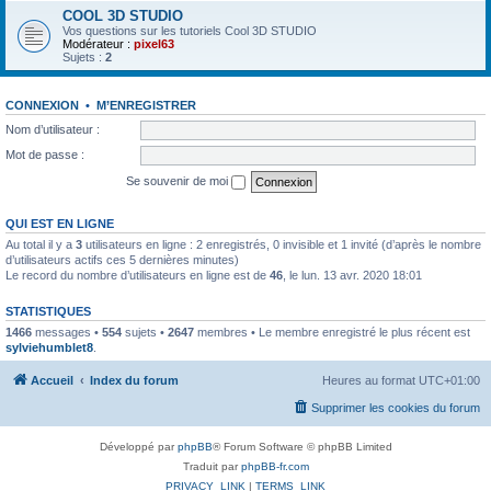
COOL 3D STUDIO
Vos questions sur les tutoriels Cool 3D STUDIO
Modérateur :
pixel63
Sujets :
2
CONNEXION
•
M’ENREGISTRER
Nom d’utilisateur :
Mot de passe :
Se souvenir de moi
QUI EST EN LIGNE
Au total il y a
3
utilisateurs en ligne : 2 enregistrés, 0 invisible et 1 invité (d’après le nombre
d’utilisateurs actifs ces 5 dernières minutes)
Le record du nombre d’utilisateurs en ligne est de
46
, le lun. 13 avr. 2020 18:01
STATISTIQUES
1466
messages •
554
sujets •
2647
membres • Le membre enregistré le plus récent est
sylviehumblet8
.
Accueil
Index du forum
Heures au format
UTC+01:00
Supprimer les cookies du forum
Développé par
phpBB
® Forum Software © phpBB Limited
Traduit par
phpBB-fr.com
PRIVACY_LINK
|
TERMS_LINK