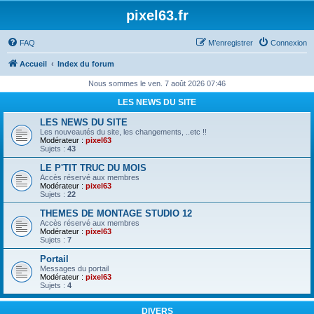
pixel63.fr
FAQ
M’enregistrer
Connexion
Accueil
Index du forum
Nous sommes le ven. 7 août 2026 07:46
LES NEWS DU SITE
LES NEWS DU SITE
Les nouveautés du site, les changements, ..etc !!
Modérateur :
pixel63
Sujets :
43
LE P'TIT TRUC DU MOIS
Accès réservé aux membres
Modérateur :
pixel63
Sujets :
22
THEMES DE MONTAGE STUDIO 12
Accès réservé aux membres
Modérateur :
pixel63
Sujets :
7
Portail
Messages du portail
Modérateur :
pixel63
Sujets :
4
DIVERS