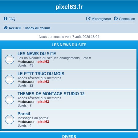
pixel63.fr
FAQ
M’enregistrer
Connexion
Accueil
Index du forum
Nous sommes le ven. 7 août 2026 18:04
LES NEWS DU SITE
LES NEWS DU SITE
Les nouveautés du site, les changements, ..etc !!
Modérateur :
pixel63
Sujets :
43
LE P'TIT TRUC DU MOIS
Accès réservé aux membres
Modérateur :
pixel63
Sujets :
22
THEMES DE MONTAGE STUDIO 12
Accès réservé aux membres
Modérateur :
pixel63
Sujets :
7
Portail
Messages du portail
Modérateur :
pixel63
Sujets :
4
DIVERS