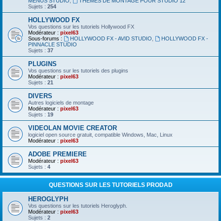
MENUS STUDIO
,
THEMES DE MONTAGE POUR STUDIO 12
Sujets :
254
HOLLYWOOD FX
Vos questions sur les tutoriels Hollywood FX
Modérateur :
pixel63
Sous-forums :
HOLLYWOOD FX - AVID STUDIO
,
HOLLYWOOD FX -
PINNACLE STUDIO
Sujets :
37
PLUGINS
Vos questions sur les tutoriels des plugins
Modérateur :
pixel63
Sujets :
21
DIVERS
Autres logiciels de montage
Modérateur :
pixel63
Sujets :
19
VIDEOLAN MOVIE CREATOR
logiciel open source gratuit, compatible Windows, Mac, Linux
Modérateur :
pixel63
ADOBE PREMIERE
Modérateur :
pixel63
Sujets :
4
QUESTIONS SUR LES TUTORIELS PRODAD
HEROGLYPH
Vos questions sur les tutoriels Heroglyph.
Modérateur :
pixel63
Sujets :
2