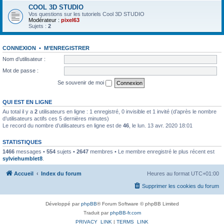
COOL 3D STUDIO
Vos questions sur les tutoriels Cool 3D STUDIO
Modérateur :
pixel63
Sujets :
2
CONNEXION
•
M’ENREGISTRER
Nom d’utilisateur :
Mot de passe :
Se souvenir de moi
QUI EST EN LIGNE
Au total il y a
2
utilisateurs en ligne : 1 enregistré, 0 invisible et 1 invité (d’après le nombre
d’utilisateurs actifs ces 5 dernières minutes)
Le record du nombre d’utilisateurs en ligne est de
46
, le lun. 13 avr. 2020 18:01
STATISTIQUES
1466
messages •
554
sujets •
2647
membres • Le membre enregistré le plus récent est
sylviehumblet8
.
Accueil
Index du forum
Heures au format
UTC+01:00
Supprimer les cookies du forum
Développé par
phpBB
® Forum Software © phpBB Limited
Traduit par
phpBB-fr.com
PRIVACY_LINK
|
TERMS_LINK