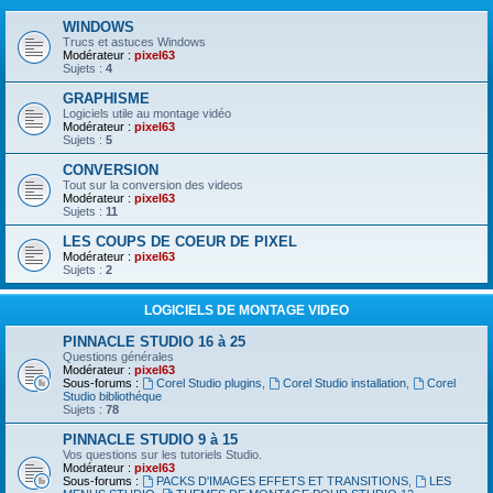
WINDOWS
Trucs et astuces Windows
Modérateur :
pixel63
Sujets :
4
GRAPHISME
Logiciels utile au montage vidéo
Modérateur :
pixel63
Sujets :
5
CONVERSION
Tout sur la conversion des videos
Modérateur :
pixel63
Sujets :
11
LES COUPS DE COEUR DE PIXEL
Modérateur :
pixel63
Sujets :
2
LOGICIELS DE MONTAGE VIDEO
PINNACLE STUDIO 16 à 25
Questions générales
Modérateur :
pixel63
Sous-forums :
Corel Studio plugins
,
Corel Studio installation
,
Corel
Studio bibliothéque
Sujets :
78
PINNACLE STUDIO 9 à 15
Vos questions sur les tutoriels Studio.
Modérateur :
pixel63
Sous-forums :
PACKS D'IMAGES EFFETS ET TRANSITIONS
,
LES