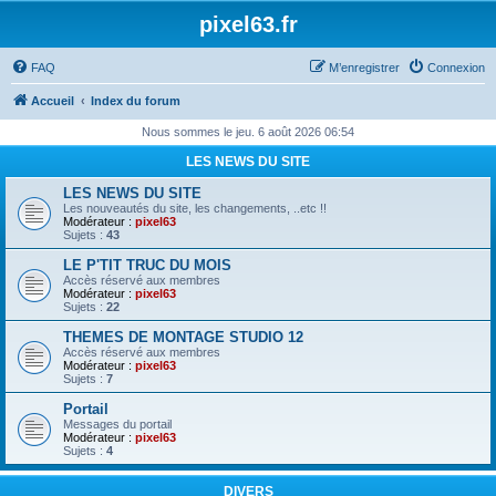
pixel63.fr
FAQ
M’enregistrer
Connexion
Accueil
Index du forum
Nous sommes le jeu. 6 août 2026 06:54
LES NEWS DU SITE
LES NEWS DU SITE
Les nouveautés du site, les changements, ..etc !!
Modérateur :
pixel63
Sujets :
43
LE P'TIT TRUC DU MOIS
Accès réservé aux membres
Modérateur :
pixel63
Sujets :
22
THEMES DE MONTAGE STUDIO 12
Accès réservé aux membres
Modérateur :
pixel63
Sujets :
7
Portail
Messages du portail
Modérateur :
pixel63
Sujets :
4
DIVERS