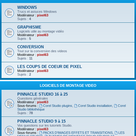
WINDOWS
Trucs et astuces Windows
Modérateur :
pixel63
Sujets :
4
GRAPHISME
Logiciels utile au montage vidéo
Modérateur :
pixel63
Sujets :
5
CONVERSION
Tout sur la conversion des videos
Modérateur :
pixel63
Sujets :
11
LES COUPS DE COEUR DE PIXEL
Modérateur :
pixel63
Sujets :
2
LOGICIELS DE MONTAGE VIDEO
PINNACLE STUDIO 16 à 25
Questions générales
Modérateur :
pixel63
Sous-forums :
Corel Studio plugins
,
Corel Studio installation
,
Corel
Studio bibliothéque
Sujets :
78
PINNACLE STUDIO 9 à 15
Vos questions sur les tutoriels Studio.
Modérateur :
pixel63
Sous-forums :
PACKS D'IMAGES EFFETS ET TRANSITIONS
,
LES