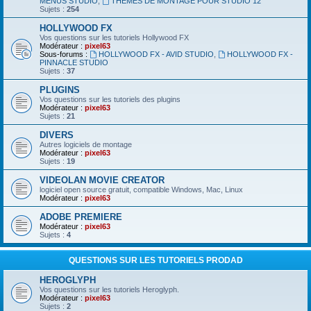
MENUS STUDIO
,
THEMES DE MONTAGE POUR STUDIO 12
Sujets :
254
HOLLYWOOD FX
Vos questions sur les tutoriels Hollywood FX
Modérateur :
pixel63
Sous-forums :
HOLLYWOOD FX - AVID STUDIO
,
HOLLYWOOD FX -
PINNACLE STUDIO
Sujets :
37
PLUGINS
Vos questions sur les tutoriels des plugins
Modérateur :
pixel63
Sujets :
21
DIVERS
Autres logiciels de montage
Modérateur :
pixel63
Sujets :
19
VIDEOLAN MOVIE CREATOR
logiciel open source gratuit, compatible Windows, Mac, Linux
Modérateur :
pixel63
ADOBE PREMIERE
Modérateur :
pixel63
Sujets :
4
QUESTIONS SUR LES TUTORIELS PRODAD
HEROGLYPH
Vos questions sur les tutoriels Heroglyph.
Modérateur :
pixel63
Sujets :
2