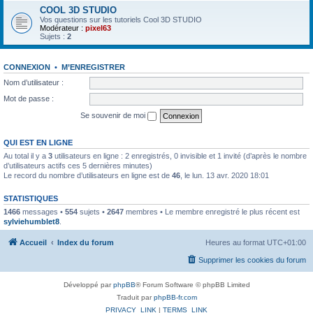
COOL 3D STUDIO
Vos questions sur les tutoriels Cool 3D STUDIO
Modérateur :
pixel63
Sujets :
2
CONNEXION
•
M’ENREGISTRER
Nom d’utilisateur :
Mot de passe :
Se souvenir de moi
QUI EST EN LIGNE
Au total il y a
3
utilisateurs en ligne : 2 enregistrés, 0 invisible et 1 invité (d’après le nombre
d’utilisateurs actifs ces 5 dernières minutes)
Le record du nombre d’utilisateurs en ligne est de
46
, le lun. 13 avr. 2020 18:01
STATISTIQUES
1466
messages •
554
sujets •
2647
membres • Le membre enregistré le plus récent est
sylviehumblet8
.
Accueil
Index du forum
Heures au format
UTC+01:00
Supprimer les cookies du forum
Développé par
phpBB
® Forum Software © phpBB Limited
Traduit par
phpBB-fr.com
PRIVACY_LINK
|
TERMS_LINK